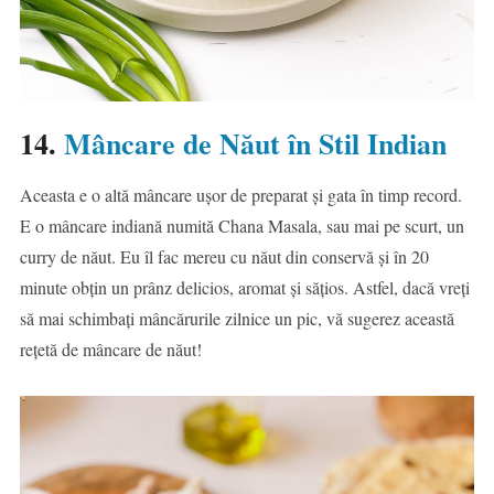
14.
Mâncare de Năut în Stil Indian
Aceasta e o altă mâncare ușor de preparat și gata în timp record.
E o mâncare indiană numită Chana Masala, sau mai pe scurt, un
curry de năut. Eu îl fac mereu cu năut din conservă și în 20
minute obțin un prânz delicios, aromat și sățios. Astfel, dacă vreți
să mai schimbați mâncărurile zilnice un pic, vă sugerez această
rețetă de mâncare de năut!