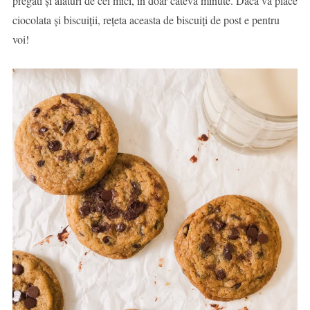
pregăti și alături de cei mici, în doar câteva minute. Dacă vă place
ciocolata și biscuiții, rețeta aceasta de biscuiți de post e pentru
voi!