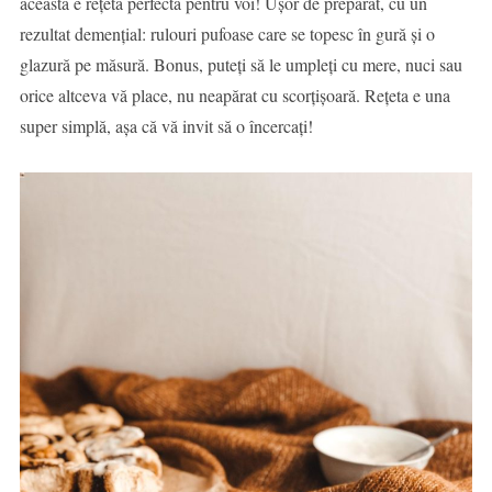
aceasta e rețeta perfectă pentru voi! Ușor de preparat, cu un
rezultat demențial: rulouri pufoase care se topesc în gură și o
glazură pe măsură. Bonus, puteți să le umpleți cu mere, nuci sau
orice altceva vă place, nu neapărat cu scorțișoară. Rețeta e una
super simplă, așa că vă invit să o încercați!