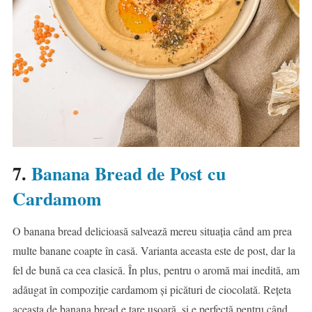
7.
Banana Bread de Post cu
Cardamom
O banana bread delicioasă salvează mereu situația când am prea
multe banane coapte în casă. Varianta aceasta este de post, dar la
fel de bună ca cea clasică. În plus, pentru o aromă mai inedită, am
adăugat în compoziție cardamom și picături de ciocolată. Rețeta
aceasta de banana bread e tare ușoară, și e perfectă pentru când