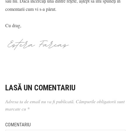
sau nu. Dacă încercați una dintre rețete, aștept să îmi spuneți în
comentarii cum vi s-a părut.
Cu drag,
LASĂ UN COMENTARIU
Adresa ta de email nu va fi publicată.
Câmpurile obligatorii sunt
marcate cu
*
COMENTARIU