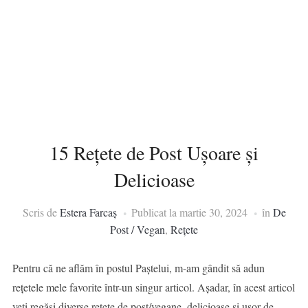
15 Rețete de Post Ușoare și
Delicioase
Scris de
Estera Farcaș
Publicat la
martie 30, 2024
în
De
Post / Vegan
,
Rețete
Pentru că ne aflăm în postul Paștelui, m-am gândit să adun
rețetele mele favorite într-un singur articol. Așadar, în acest articol
veți regăsi diverse rețete de post/vegane, delicioase și ușor de