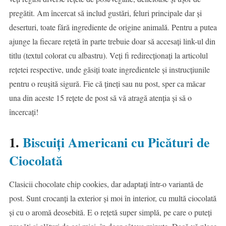
pregătit. Am încercat să includ gustări, feluri principale dar și
deserturi, toate fără ingrediente de origine animală. Pentru a putea
ajunge la fiecare rețetă în parte trebuie doar să accesați link-ul din
titlu (textul colorat cu albastru). Veți fi redirecționați la articolul
rețetei respective, unde găsiți toate ingredientele și instrucțiunile
pentru o reușită sigură. Fie că țineți sau nu post, sper ca măcar
una din aceste 15 rețete de post să vă atragă atenția și să o
încercați!
1.
Biscuiți Americani cu Picături de
Ciocolată
Clasicii chocolate chip cookies, dar adaptați într-o variantă de
post. Sunt crocanți la exterior și moi în interior, cu multă ciocolată
și cu o aromă deosebită. E o rețetă super simplă, pe care o puteți