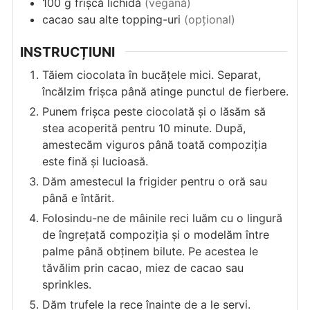
100
g
frișcă lichidă
(vegană)
cacao sau alte topping-uri
(opțional)
INSTRUCȚIUNI
Tăiem ciocolata în bucățele mici. Separat,
încălzim frișca până atinge punctul de fierbere.
Punem frișca peste ciocolată și o lăsăm să
stea acoperită pentru 10 minute. După,
amestecăm viguros până toată compoziția
este fină și lucioasă.
Dăm amestecul la frigider pentru o oră sau
până e întărit.
Folosindu-ne de mâinile reci luăm cu o lingură
de îngrețată compoziția și o modelăm între
palme până obținem bilute. Pe acestea le
tăvălim prin cacao, miez de cacao sau
sprinkles.
Dăm trufele la rece înainte de a le servi.