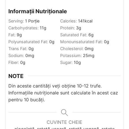
Informații Nutriționale
Serving:
1
Porție
Calories:
141
kcal
Carbohydrates:
11
g
Protein:
3
g
Fat:
9
g
Saturated Fat:
6
g
Polyunsaturated Fat:
0
g
Monounsaturated Fat:
0
g
Trans Fat:
0
g
Cholesterol:
0
mg
Sodium:
0
mg
Potassium:
25
mg
Fiber:
0
g
Sugar:
10
g
NOTE
Din aceste cantități veți obține 10-12 trufe.
Informațiile nutriționale sunt calculate în acest caz
pentru 10 bucăți.
CUVINTE CHEIE
ciocolată, rețetă ușoară, rețetă vegană, retete