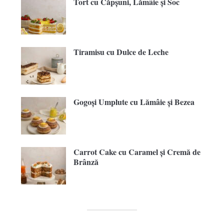
Tort cu Căpșuni, Lămâie și Soc
Tiramisu cu Dulce de Leche
Gogoși Umplute cu Lămâie și Bezea
Carrot Cake cu Caramel și Cremă de
Brânză