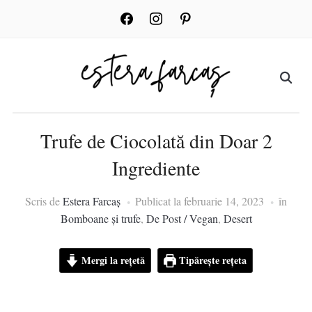
facebook
instagram
pinterest
Trufe de Ciocolată din Doar 2
Ingrediente
Scris de
Estera Farcaș
Publicat la
februarie 14, 2023
în
Bomboane și trufe
,
De Post / Vegan
,
Desert
Mergi la rețetă
Tipărește rețeta