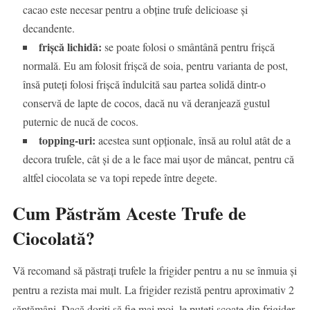
cacao este necesar pentru a obține trufe delicioase și
decandente.
frișcă lichidă:
se poate folosi o smântână pentru frișcă
normală. Eu am folosit frișcă de soia, pentru varianta de post,
însă puteți folosi frișcă îndulcită sau partea solidă dintr-o
conservă de lapte de cocos, dacă nu vă deranjează gustul
puternic de nucă de cocos.
topping-uri:
acestea sunt opționale, însă au rolul atât de a
decora trufele, cât și de a le face mai ușor de mâncat, pentru că
altfel ciocolata se va topi repede între degete.
Cum Păstrăm Aceste Trufe de
Ciocolată?
Vă recomand să păstrați trufele la frigider pentru a nu se înmuia și
pentru a rezista mai mult. La frigider rezistă pentru aproximativ 2
săptămâni. Dacă doriți să fie mai moi, le puteți scoate din frigider