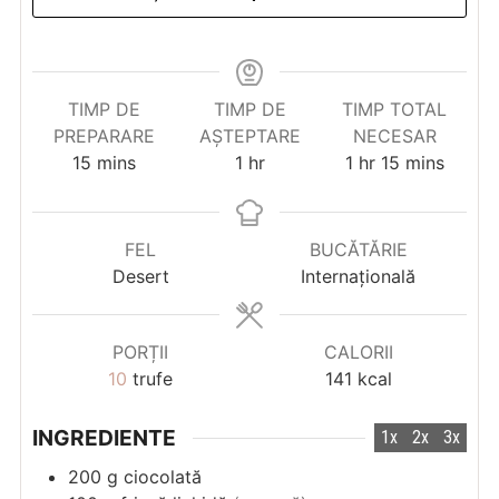
TIMP DE
TIMP DE
TIMP TOTAL
PREPARARE
AȘTEPTARE
NECESAR
minutes
hour
hour
minutes
15
mins
1
hr
1
hr
15
mins
FEL
BUCĂTĂRIE
Desert
Internațională
PORȚII
CALORII
10
trufe
141
kcal
INGREDIENTE
1x
2x
3x
200
g
ciocolată