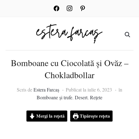
facebook
instagram
pinterest
Bomboane cu Ciocolată și Ovăz –
Chokladbollar
Scris de
Estera Farcaș
Publicat la
iulie 6, 2023
în
Bomboane și trufe
,
Desert
,
Rețete
Mergi la rețetă
Tipărește rețeta