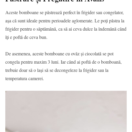
Aceste bomboane se păstrează perfect în frigider sau congelator,
așa că sunt ideale pentru perioadele aglomerate. Le poți păstra la
frigider pentru o săptămână, ca să ai ceva dulce la îndemână când
îți e poftă de ceva bun.
De asemenea, aceste bomboane cu ovăz și ciocolată se pot
congela pentru maxim 3 luni. Iar când ai poftă de o bomboană,
trebuie doar să o lași să se decongeleze la frigider sau la
temperatura camerei.