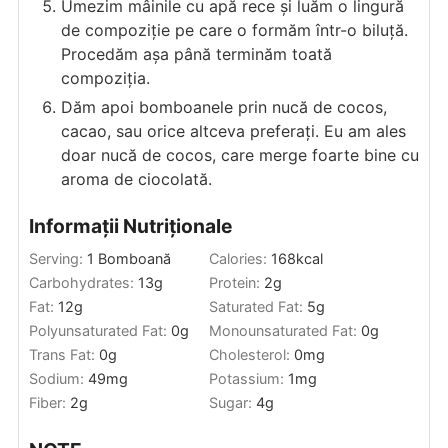
Umezim mâinile cu apă rece și luăm o lingură
de compoziție pe care o formăm într-o biluță.
Procedăm așa până terminăm toată
compoziția.
Dăm apoi bomboanele prin nucă de cocos,
cacao, sau orice altceva preferați. Eu am ales
doar nucă de cocos, care merge foarte bine cu
aroma de ciocolată.
Informații Nutriționale
Serving:
1
Bomboană
Calories:
168
kcal
Carbohydrates:
13
g
Protein:
2
g
Fat:
12
g
Saturated Fat:
5
g
Polyunsaturated Fat:
0
g
Monounsaturated Fat:
0
g
Trans Fat:
0
g
Cholesterol:
0
mg
Sodium:
49
mg
Potassium:
1
mg
Fiber:
2
g
Sugar:
4
g