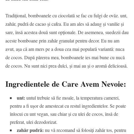
Tradițional, bomboanele cu ciocolată se fac cu fulgi de ovăz. unt,
zahăr, pudră de cacao și cafea. Eu am ales să adaug și vanilie și
sare, însă acestea două sunt opționale. De asemenea, suedezii dau
aceste bomboane prin zahăr granulat pentru decor. Eu nu am
avut, așa că am mers pe a doua cea mai populară variantă: nuca
de cocos. După părerea mea, bomboanele ies mai bune cu nucă
de cocos. Nu sunt nici prea dulci, și mai au și o aromă delicioasă.
Ingredientele de Care Avem Nevoie:
unt:
untul trebuie să fie moale, la temperatura camerei,
pentru a fi ușor de amestecat cu restul ingredientelor. Se poate
înlocui cu unt vegan, sau chiar și cu ulei de cocos, însă de
preferat, ulei dezodorizat.
zahăr pudră:
nu vă recomand să folosiți zahăr tos, pentru