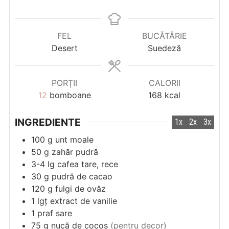
FEL
BUCĂTĂRIE
Desert
Suedeză
PORȚII
CALORII
12
bomboane
168
kcal
INGREDIENTE
1x
2x
3x
100
g
unt moale
50
g
zahăr pudră
3-4
lg
cafea tare, rece
30
g
pudră de cacao
120
g
fulgi de ovăz
1
lgț
extract de vanilie
1
praf
sare
75
g
nucă de cocos
(pentru decor)