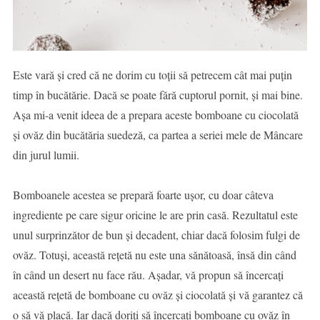
Este vară și cred că ne dorim cu toții să petrecem cât mai puțin
timp în bucătărie. Dacă se poate fără cuptorul pornit, și mai bine.
Așa mi-a venit ideea de a prepara aceste bomboane cu ciocolată
și ovăz din bucătăria suedeză, ca partea a seriei mele de Mâncare
din jurul lumii.
Bomboanele acestea se prepară foarte ușor, cu doar câteva
ingrediente pe care sigur oricine le are prin casă. Rezultatul este
unul surprinzător de bun și decadent, chiar dacă folosim fulgi de
ovăz. Totuși, această rețetă nu este una sănătoasă, însă din când
în când un desert nu face rău. Așadar, vă propun să încercați
această rețetă de bomboane cu ovăz și ciocolată și vă garantez că
o să vă placă. Iar dacă doriți să încercați bomboane cu ovăz în