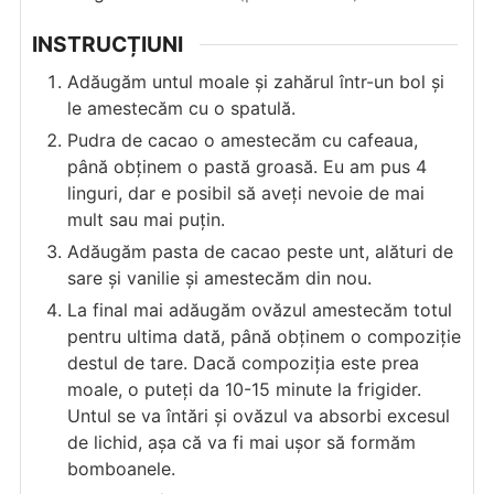
INSTRUCȚIUNI
Adăugăm untul moale și zahărul într-un bol și
le amestecăm cu o spatulă.
Pudra de cacao o amestecăm cu cafeaua,
până obținem o pastă groasă. Eu am pus 4
linguri, dar e posibil să aveți nevoie de mai
mult sau mai puțin.
Adăugăm pasta de cacao peste unt, alături de
sare și vanilie și amestecăm din nou.
La final mai adăugăm ovăzul amestecăm totul
pentru ultima dată, până obținem o compoziție
destul de tare. Dacă compoziția este prea
moale, o puteți da 10-15 minute la frigider.
Untul se va întări și ovăzul va absorbi excesul
de lichid, așa că va fi mai ușor să formăm
bomboanele.