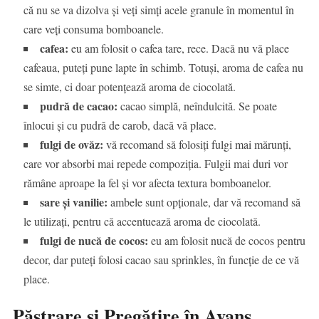
că nu se va dizolva și veți simți acele granule în momentul în
care veți consuma bomboanele.
cafea:
eu am folosit o cafea tare, rece. Dacă nu vă place
cafeaua, puteți pune lapte în schimb. Totuși, aroma de cafea nu
se simte, ci doar potențează aroma de ciocolată.
pudră de cacao:
cacao simplă, neîndulcită. Se poate
înlocui și cu pudră de carob, dacă vă place.
fulgi de ovăz:
vă recomand să folosiți fulgi mai mărunți,
care vor absorbi mai repede compoziția. Fulgii mai duri vor
rămâne aproape la fel și vor afecta textura bomboanelor.
sare și vanilie:
ambele sunt opționale, dar vă recomand să
le utilizați, pentru că accentuează aroma de ciocolată.
fulgi de nucă de cocos:
eu am folosit nucă de cocos pentru
decor, dar puteți folosi cacao sau sprinkles, în funcție de ce vă
place.
Păstrare și Pregătire în Avans