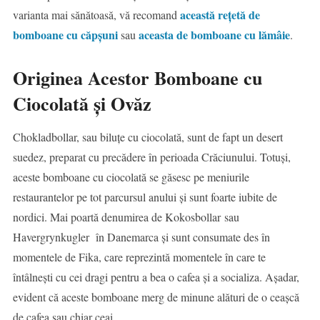
această rețetă de
varianta mai sănătoasă, vă recomand
bomboane cu căpșuni
aceasta de bomboane cu lămâie
sau
.
Originea Acestor Bomboane cu
Ciocolată și Ovăz
Chokladbollar, sau biluțe cu ciocolată, sunt de fapt un desert
suedez, preparat cu precădere în perioada Crăciunului. Totuși,
aceste bomboane cu ciocolată se găsesc pe meniurile
restaurantelor pe tot parcursul anului și sunt foarte iubite de
nordici. Mai poartă denumirea de Kokosbollar sau
Havergrynkugler în Danemarca și sunt consumate des în
momentele de Fika, care reprezintă momentele în care te
întâlnești cu cei dragi pentru a bea o cafea și a socializa. Așadar,
evident că aceste bomboane merg de minune alături de o ceașcă
de cafea sau chiar ceai.