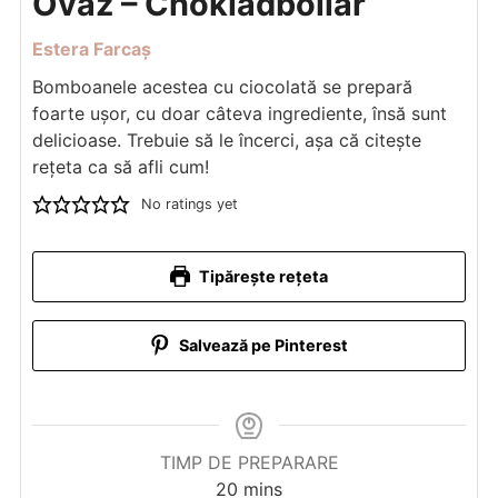
Ovăz – Chokladbollar
Estera Farcaș
Bomboanele acestea cu ciocolată se prepară
foarte ușor, cu doar câteva ingrediente, însă sunt
delicioase. Trebuie să le încerci, așa că citește
rețeta ca să afli cum!
No ratings yet
Tipărește rețeta
Salvează pe Pinterest
TIMP DE PREPARARE
minutes
20
mins