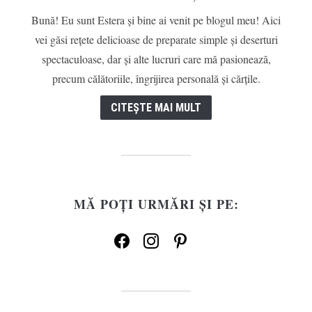
Bună! Eu sunt Estera și bine ai venit pe blogul meu! Aici
vei găsi rețete delicioase de preparate simple și deserturi
spectaculoase, dar și alte lucruri care mă pasionează,
precum călătoriile, îngrijirea personală și cărțile.
CITEȘTE MAI MULT
MĂ POȚI URMĂRI ȘI PE:
facebook
instagram
pinterest