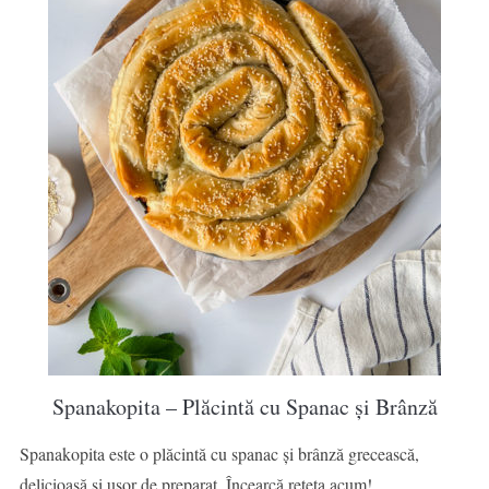
Spanakopita – Plăcintă cu Spanac și Brânză
Spanakopita este o plăcintă cu spanac și brânză grecească,
delicioasă și ușor de preparat. Încearcă rețeta acum!