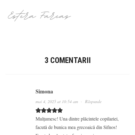
3 COMENTARII
Simona
mai 4, 2025 at 10:54 am
·
Răspunde
Mulțumesc! Una dintre plăcintele copilariei,
facută de bunica mea grecoaică din Sifnos!