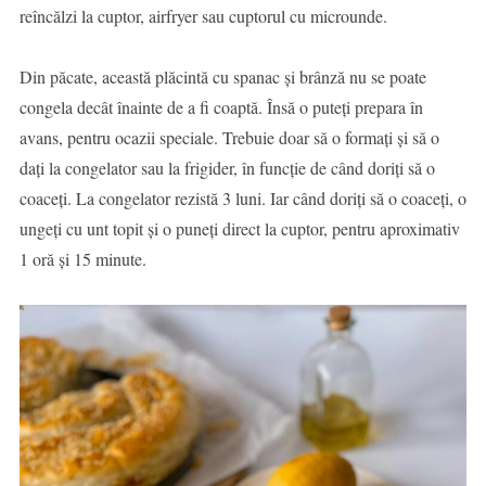
reîncălzi la cuptor, airfryer sau cuptorul cu microunde.
Din păcate, această plăcintă cu spanac și brânză nu se poate
congela decât înainte de a fi coaptă. Însă o puteți prepara în
avans, pentru ocazii speciale. Trebuie doar să o formați și să o
dați la congelator sau la frigider, în funcție de când doriți să o
coaceți. La congelator rezistă 3 luni. Iar când doriți să o coaceți, o
ungeți cu unt topit și o puneți direct la cuptor, pentru aproximativ
1 oră și 15 minute.