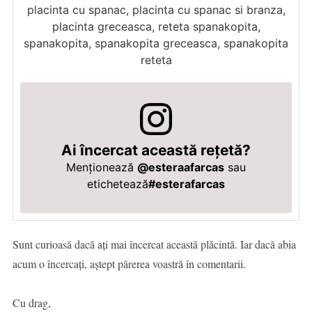
placinta cu spanac, placinta cu spanac si branza,
placinta greceasca, reteta spanakopita,
spanakopita, spanakopita greceasca, spanakopita
reteta
Ai încercat această rețetă?
Menționează
@esteraafarcas
sau
etichetează
#esterafarcas
Sunt curioasă dacă ați mai încercat această plăcintă. Iar dacă abia
acum o încercați, aștept părerea voastră în comentarii.
Cu drag,