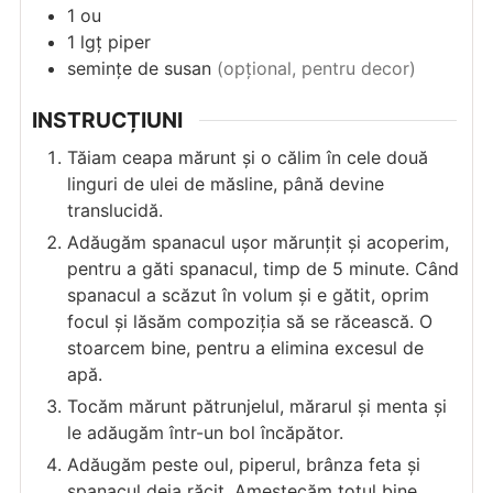
1
ou
1
lgț
piper
semințe de susan
(opțional, pentru decor)
INSTRUCȚIUNI
Tăiam ceapa mărunt și o călim în cele două
linguri de ulei de măsline, până devine
translucidă.
Adăugăm spanacul ușor mărunțit și acoperim,
pentru a găti spanacul, timp de 5 minute. Când
spanacul a scăzut în volum și e gătit, oprim
focul și lăsăm compoziția să se răcească. O
stoarcem bine, pentru a elimina excesul de
apă.
Tocăm mărunt pătrunjelul, mărarul și menta și
le adăugăm într-un bol încăpător.
Adăugăm peste oul, piperul, brânza feta și
spanacul deja răcit. Amestecăm totul bine.