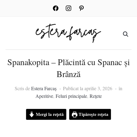
facebook
instagram
pinterest
Spanakopita – Plăcintă cu Spanac și
Brânză
Scris de
Estera Farcaș
Publicat la
aprilie 3, 2026
în
Aperitive
,
Feluri principale
,
Rețete
Mergi la rețetă
Tipărește rețeta