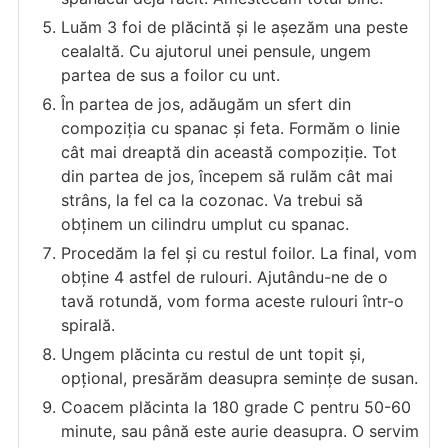
Luăm 3 foi de plăcintă și le așezăm una peste
cealaltă. Cu ajutorul unei pensule, ungem
partea de sus a foilor cu unt.
În partea de jos, adăugăm un sfert din
compoziția cu spanac și feta. Formăm o linie
cât mai dreaptă din această compoziție. Tot
din partea de jos, începem să rulăm cât mai
strâns, la fel ca la cozonac. Va trebui să
obținem un cilindru umplut cu spanac.
Procedăm la fel și cu restul foilor. La final, vom
obține 4 astfel de rulouri. Ajutându-ne de o
tavă rotundă, vom forma aceste rulouri într-o
spirală.
Ungem plăcinta cu restul de unt topit și,
opțional, presărăm deasupra semințe de susan.
Coacem plăcinta la 180 grade C pentru 50-60
minute, sau până este aurie deasupra. O servim