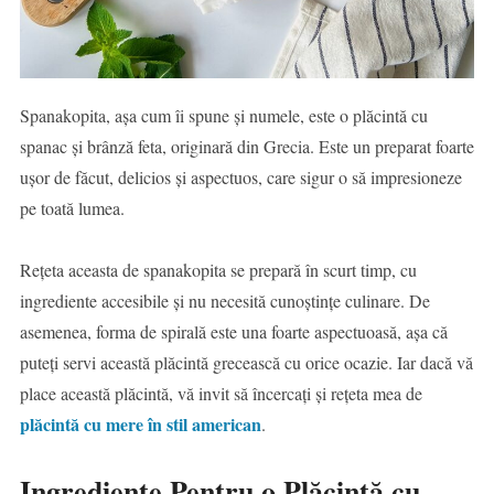
Spanakopita, așa cum îi spune și numele, este o plăcintă cu
spanac și brânză feta, originară din Grecia. Este un preparat foarte
ușor de făcut, delicios și aspectuos, care sigur o să impresioneze
pe toată lumea.
Rețeta aceasta de spanakopita se prepară în scurt timp, cu
ingrediente accesibile și nu necesită cunoștințe culinare. De
asemenea, forma de spirală este una foarte aspectuoasă, așa că
puteți servi această plăcintă grecească cu orice ocazie. Iar dacă vă
place această plăcintă, vă invit să încercați și rețeta mea de
plăcintă cu mere în stil american
.
Ingrediente Pentru o Plăcintă cu