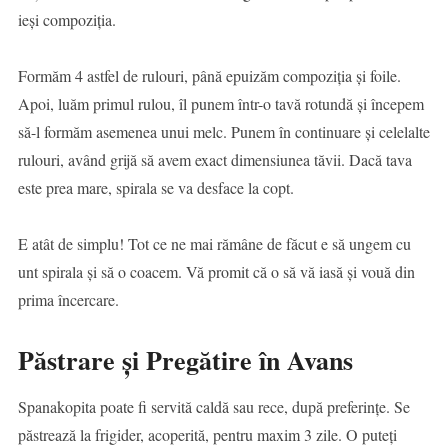
ieși compoziția.
Formăm 4 astfel de rulouri, până epuizăm compoziția și foile.
Apoi, luăm primul rulou, îl punem într-o tavă rotundă și începem
să-l formăm asemenea unui melc. Punem în continuare și celelalte
rulouri, având grijă să avem exact dimensiunea tăvii. Dacă tava
este prea mare, spirala se va desface la copt.
E atât de simplu! Tot ce ne mai rămâne de făcut e să ungem cu
unt spirala și să o coacem. Vă promit că o să vă iasă și vouă din
prima încercare.
Păstrare și Pregătire în Avans
Spanakopita poate fi servită caldă sau rece, după preferințe. Se
păstrează la frigider, acoperită, pentru maxim 3 zile. O puteți