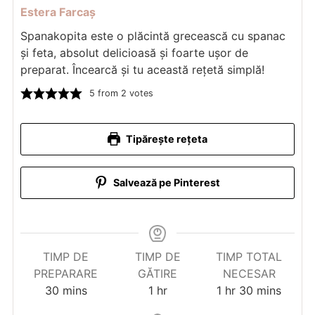
Estera Farcaș
Spanakopita este o plăcintă grecească cu spanac
și feta, absolut delicioasă și foarte ușor de
preparat. Încearcă și tu această rețetă simplă!
5
from
2
votes
Tipărește rețeta
Salvează pe Pinterest
TIMP DE
TIMP DE
TIMP TOTAL
PREPARARE
GĂTIRE
NECESAR
minutes
hour
hour
minutes
30
mins
1
hr
1
hr
30
mins