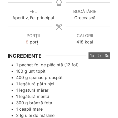
FEL
BUCĂTĂRIE
Aperitiv, Fel principal
Grecească
PORȚII
CALORII
8
porții
418
kcal
INGREDIENTE
1x
2x
3x
1
pachet
foi de plăcintă (12 foi)
100
g
unt topit
400
g
spanac proaspăt
1
legătură
pătrunjel
1
legătură
mărar
1
legătură
mentă
300
g
brânză feta
1
ceapă mare
2
lg
ulei de măsline