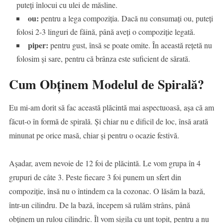
puteți înlocui cu ulei de măsline.
ou:
pentru a lega compoziția. Dacă nu consumați ou, puteți
folosi 2-3 linguri de făină, până aveți o compoziție legată.
piper:
pentru gust, însă se poate omite. În această rețetă nu
folosim și sare, pentru că brânza este suficient de sărată.
Cum Obținem Modelul de Spirală?
Eu mi-am dorit să fac această plăcintă mai aspectuoasă, așa că am
făcut-o în formă de spirală. Și chiar nu e dificil de loc, însă arată
minunat pe orice masă, chiar și pentru o ocazie festivă.
Așadar, avem nevoie de 12 foi de plăcintă. Le vom grupa în 4
grupuri de câte 3. Peste fiecare 3 foi punem un sfert din
compoziție, însă nu o întindem ca la cozonac. O lăsăm la bază,
într-un cilindru. De la bază, începem să rulăm strâns, până
obținem un rulou cilindric. Îl vom sigila cu unt topit, pentru a nu