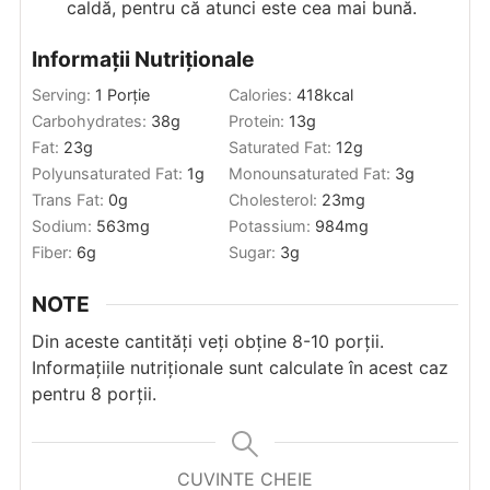
caldă, pentru că atunci este cea mai bună.
Informații Nutriționale
Serving:
1
Porție
Calories:
418
kcal
Carbohydrates:
38
g
Protein:
13
g
Fat:
23
g
Saturated Fat:
12
g
Polyunsaturated Fat:
1
g
Monounsaturated Fat:
3
g
Trans Fat:
0
g
Cholesterol:
23
mg
Sodium:
563
mg
Potassium:
984
mg
Fiber:
6
g
Sugar:
3
g
NOTE
Din aceste cantități veți obține 8-10 porții.
Informațiile nutriționale sunt calculate în acest caz
pentru 8 porții.
CUVINTE CHEIE