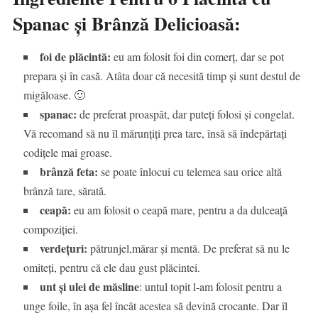
Spanac și Brânză Delicioasă:
foi de plăcintă:
eu am folosit foi din comerț, dar se pot
prepara și în casă. Atâta doar că necesită timp și sunt destul de
migăloase. 🙂
spanac:
de preferat proaspăt, dar puteți folosi și congelat.
Vă recomand să nu îl mărunțiți prea tare, însă să îndepărtați
codițele mai groase.
brânză feta:
se poate înlocui cu telemea sau orice altă
brânză tare, sărată.
ceapă:
eu am folosit o ceapă mare, pentru a da dulceață
compoziției.
verdețuri:
pătrunjel,mărar și mentă. De preferat să nu le
omiteți, pentru că ele dau gust plăcintei.
unt
și ulei de măsline
: untul topit l-am folosit pentru a
unge foile, în așa fel încât acestea să devină crocante. Dar îl