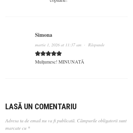
Simona
martie 1, 2026 at 11:37 am
·
Răspunde
Mulțumesc! MINUNATĂ
LASĂ UN COMENTARIU
Adresa ta de email nu va fi publicată.
Câmpurile obligatorii sunt
marcate cu
*