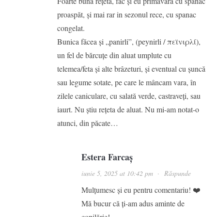
Foarte bună rețeta, fac și eu primavara cu spanac
proaspăt, și mai rar in sezonul rece, cu spanac
congelat.
Bunica făcea și „panirli”, (peynirli / πεϊνιρλί),
un fel de bărcuțe din aluat umplute cu
telemea/feta și alte brâzeturi, și eventual cu șuncă
sau legume sotate, pe care le mâncam vara, în
zilele caniculare, cu salată verde, castraveți, sau
iaurt. Nu știu rețeta de aluat. Nu mi-am notat-o
atunci, din păcate…
Estera Farcaș
iunie 5, 2025 at 10:42 pm
·
Răspunde
Mulțumesc și eu pentru comentariu! ❤️
Mă bucur că ți-am adus aminte de
copilărie!