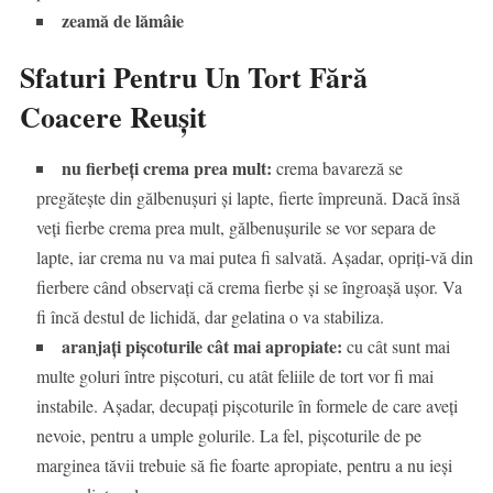
zeamă de lămâie
Sfaturi Pentru Un Tort Fără
Coacere Reușit
nu fierbeți crema prea mult:
crema bavareză se
pregătește din gălbenușuri și lapte, fierte împreună. Dacă însă
veți fierbe crema prea mult, gălbenușurile se vor separa de
lapte, iar crema nu va mai putea fi salvată. Așadar, opriți-vă din
fierbere când observați că crema fierbe și se îngroașă ușor. Va
fi încă destul de lichidă, dar gelatina o va stabiliza.
aranjați pișcoturile cât mai apropiate:
cu cât sunt mai
multe goluri între pișcoturi, cu atât feliile de tort vor fi mai
instabile. Așadar, decupați pișcoturile în formele de care aveți
nevoie, pentru a umple golurile. La fel, pișcoturile de pe
marginea tăvii trebuie să fie foarte apropiate, pentru a nu ieși