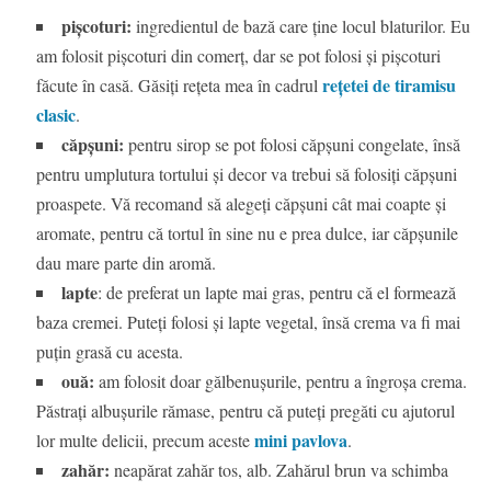
pișcoturi:
ingredientul de bază care ține locul blaturilor. Eu
am folosit pișcoturi din comerț, dar se pot folosi și pișcoturi
rețetei de tiramisu
făcute în casă. Găsiți rețeta mea în cadrul
clasic
.
căpșuni:
pentru sirop se pot folosi căpșuni congelate, însă
pentru umplutura tortului și decor va trebui să folosiți căpșuni
proaspete. Vă recomand să alegeți căpșuni cât mai coapte și
aromate, pentru că tortul în sine nu e prea dulce, iar căpșunile
dau mare parte din aromă.
lapte
: de preferat un lapte mai gras, pentru că el formează
baza cremei. Puteți folosi și lapte vegetal, însă crema va fi mai
puțin grasă cu acesta.
ouă:
am folosit doar gălbenușurile, pentru a îngroșa crema.
Păstrați albușurile rămase, pentru că puteți pregăti cu ajutorul
mini pavlova
lor multe delicii, precum aceste
.
zahăr:
neapărat zahăr tos, alb. Zahărul brun va schimba