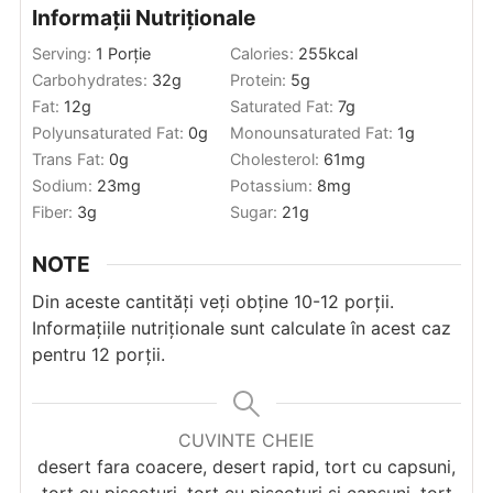
Informații Nutriționale
Serving:
1
Porție
Calories:
255
kcal
Carbohydrates:
32
g
Protein:
5
g
Fat:
12
g
Saturated Fat:
7
g
Polyunsaturated Fat:
0
g
Monounsaturated Fat:
1
g
Trans Fat:
0
g
Cholesterol:
61
mg
Sodium:
23
mg
Potassium:
8
mg
Fiber:
3
g
Sugar:
21
g
NOTE
Din aceste cantități veți obține 10-12 porții.
Informațiile nutriționale sunt calculate în acest caz
pentru 12 porții.
CUVINTE CHEIE
desert fara coacere, desert rapid, tort cu capsuni,
tort cu piscoturi, tort cu piscoturi si capsuni, tort