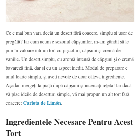
Ce e mai bun vara decât un desert fără coacere, simplu și ușor de
pregătit? Iar cum acum e sezonul căpșunilor, m-am gândit să le
pun în valoare într-un tort cu pișcoturi, căpșuni și cremă de
vanilie. Un desert simplu, cu aromă intensă de căpșuni și o cremă
bavareză fină, dar și cu un aspect inedit. Modul de preparare e
unul foarte simplu, și aveți nevoie de doar câteva ingrediente.
Așadar, mergeți la piață după căpșuni și încercați rețeta! Iar dacă
vă plac ideile de deserturi simple, vă mai propun un alt tort fără
Carlota de Limón
coacere:
.
Ingredientele Necesare Pentru Acest
Tort