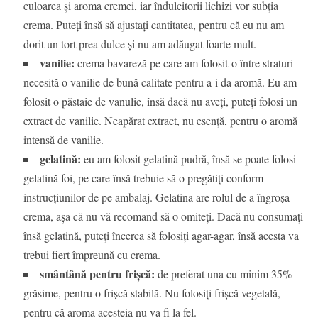
culoarea și aroma cremei, iar îndulcitorii lichizi vor subția
crema. Puteți însă să ajustați cantitatea, pentru că eu nu am
dorit un tort prea dulce și nu am adăugat foarte mult.
vanilie:
crema bavareză pe care am folosit-o între straturi
necesită o vanilie de bună calitate pentru a-i da aromă. Eu am
folosit o păstaie de vanulie, însă dacă nu aveți, puteți folosi un
extract de vanilie. Neapărat extract, nu esență, pentru o aromă
intensă de vanilie.
gelatină:
eu am folosit gelatină pudră, însă se poate folosi
gelatină foi, pe care însă trebuie să o pregătiți conform
instrucțiunilor de pe ambalaj. Gelatina are rolul de a îngroșa
crema, așa că nu vă recomand să o omiteți. Dacă nu consumați
însă gelatină, puteți încerca să folosiți agar-agar, însă acesta va
trebui fiert împreună cu crema.
smântână pentru frișcă:
de preferat una cu minim 35%
grăsime, pentru o frișcă stabilă. Nu folosiți frișcă vegetală,
pentru că aroma acesteia nu va fi la fel.