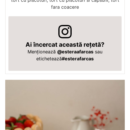
fara coacere
Ai încercat această rețetă?
Menționează
@esteraafarcas
sau
etichetează
#esterafarcas