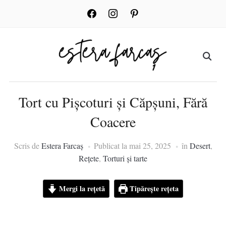
facebook
instagram
pinterest
Tort cu Pișcoturi și Căpșuni, Fără
Coacere
Scris de
Estera Farcaș
Publicat la
mai 25, 2025
în
Desert
,
Rețete
,
Torturi și tarte
Mergi la rețetă
Tipărește rețeta