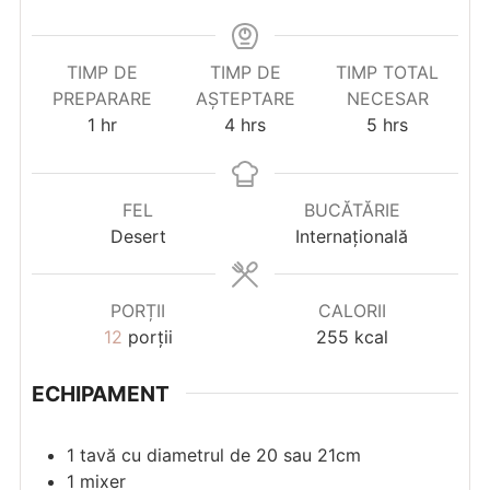
TIMP DE
TIMP DE
TIMP TOTAL
PREPARARE
AȘTEPTARE
NECESAR
hour
hours
hours
1
hr
4
hrs
5
hrs
FEL
BUCĂTĂRIE
Desert
Internațională
PORȚII
CALORII
12
porții
255
kcal
ECHIPAMENT
1 tavă cu diametrul de 20 sau 21cm
1 mixer