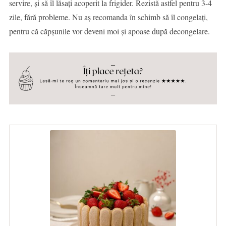
servire, și să îl lăsați acoperit la frigider. Rezistă astfel pentru 3-4
zile, fără probleme. Nu aș recomanda în schimb să îl congelați,
pentru că căpșunile vor deveni moi și apoase după decongelare.