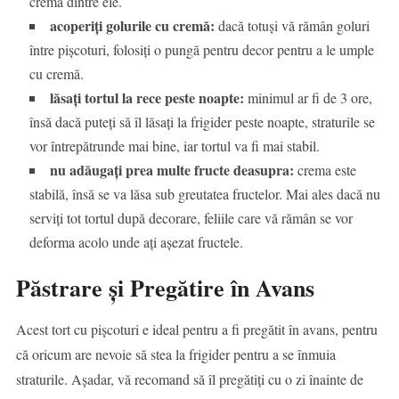
crema dintre ele.
acoperiți golurile cu cremă:
dacă totuși vă rămân goluri
între pișcoturi, folosiți o pungă pentru decor pentru a le umple
cu cremă.
lăsați tortul la rece peste noapte:
minimul ar fi de 3 ore,
însă dacă puteți să îl lăsați la frigider peste noapte, straturile se
vor întrepătrunde mai bine, iar tortul va fi mai stabil.
nu adăugați prea multe fructe deasupra:
crema este
stabilă, însă se va lăsa sub greutatea fructelor. Mai ales dacă nu
serviți tot tortul după decorare, feliile care vă rămân se vor
deforma acolo unde ați așezat fructele.
Păstrare și Pregătire în Avans
Acest tort cu pișcoturi e ideal pentru a fi pregătit în avans, pentru
că oricum are nevoie să stea la frigider pentru a se înmuia
straturile. Așadar, vă recomand să îl pregătiți cu o zi înainte de