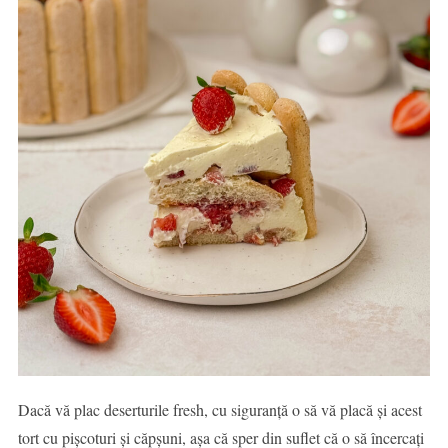
Dacă vă plac deserturile fresh, cu siguranță o să vă placă și acest
tort cu pișcoturi și căpșuni, așa că sper din suflet că o să încercați