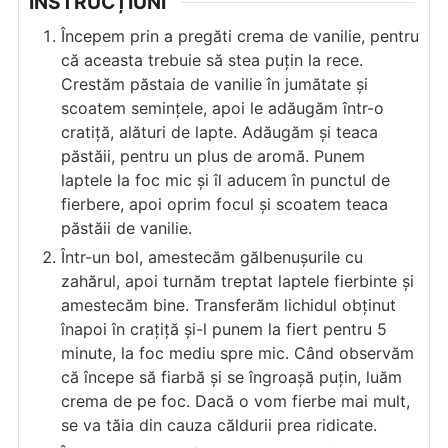
INSTRUCȚIUNI
Începem prin a pregăti crema de vanilie, pentru
că aceasta trebuie să stea puțin la rece.
Crestăm păstaia de vanilie în jumătate și
scoatem semințele, apoi le adăugăm într-o
cratiță, alături de lapte. Adăugăm și teaca
păstăii, pentru un plus de aromă. Punem
laptele la foc mic și îl aducem în punctul de
fierbere, apoi oprim focul și scoatem teaca
păstăii de vanilie.
Într-un bol, amestecăm gălbenușurile cu
zahărul, apoi turnăm treptat laptele fierbinte și
amestecăm bine. Transferăm lichidul obținut
înapoi în crațiță și-l punem la fiert pentru 5
minute, la foc mediu spre mic. Când observăm
că începe să fiarbă și se îngroașă puțin, luăm
crema de pe foc. Dacă o vom fierbe mai mult,
se va tăia din cauza căldurii prea ridicate.