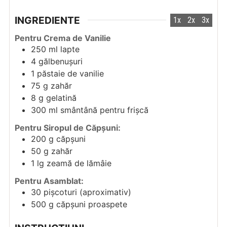
INGREDIENTE
1x
2x
3x
Pentru Crema de Vanilie
250
ml
lapte
4
gălbenușuri
1
păstaie de vanilie
75
g
zahăr
8
g
gelatină
300
ml
smântână pentru frișcă
Pentru Siropul de Căpșuni:
200
g
căpșuni
50
g
zahăr
1
lg
zeamă de lămâie
Pentru Asamblat:
30
pișcoturi (aproximativ)
500
g
căpșuni proaspete