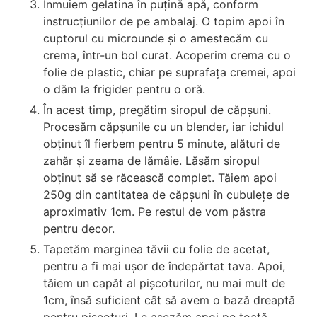
Înmuiem gelatina în puțină apă, conform
instrucțiunilor de pe ambalaj. O topim apoi în
cuptorul cu microunde și o amestecăm cu
crema, într-un bol curat. Acoperim crema cu o
folie de plastic, chiar pe suprafața cremei, apoi
o dăm la frigider pentru o oră.
În acest timp, pregătim siropul de căpșuni.
Procesăm căpșunile cu un blender, iar ichidul
obținut îl fierbem pentru 5 minute, alături de
zahăr și zeama de lămâie. Lăsăm siropul
obținut să se răcească complet. Tăiem apoi
250g din cantitatea de căpșuni în cubulețe de
aproximativ 1cm. Pe restul de vom păstra
pentru decor.
Tapetăm marginea tăvii cu folie de acetat,
pentru a fi mai ușor de îndepărtat tava. Apoi,
tăiem un capăt al pișcoturilor, nu mai mult de
1cm, însă suficient cât să avem o bază dreaptă
pentru pișcoturi. Le așezăm apoi pe toată