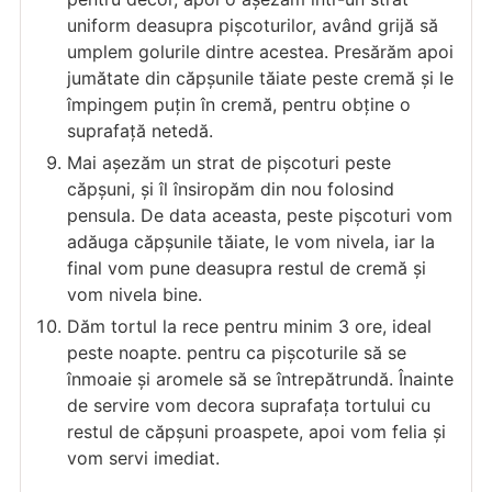
uniform deasupra pișcoturilor, având grijă să
umplem golurile dintre acestea. Presărăm apoi
jumătate din căpșunile tăiate peste cremă și le
împingem puțin în cremă, pentru obține o
suprafață netedă.
Mai așezăm un strat de pișcoturi peste
căpșuni, și îl însiropăm din nou folosind
pensula. De data aceasta, peste pișcoturi vom
adăuga căpșunile tăiate, le vom nivela, iar la
final vom pune deasupra restul de cremă și
vom nivela bine.
Dăm tortul la rece pentru minim 3 ore, ideal
peste noapte. pentru ca pișcoturile să se
înmoaie și aromele să se întrepătrundă. Înainte
de servire vom decora suprafața tortului cu
restul de căpșuni proaspete, apoi vom felia și
vom servi imediat.