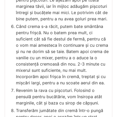
marginea tăvii, iar în mijloc adăugăm pișcoturi
întregi și bucățele mai mici. Le potrivim cât de
bine putem, pentru a nu avea goluri prea mari.
Când crema s-a răcit, putem bate smântâna
pentru frișcă. Nu o batem prea mult, ci
suficient cât să fie destul de fermă, pentru că
o vom mai amesteca în continuare și cu crema
și nu ne dorim să se taie. Batem apoi crema de
vanilie cu un mixer, pentru a o aduce la o
consistență cremoasă din nou. 2-3 minute cu
mixerul sunt suficiente, nu mai mult.
Incorporăm apoi frișca în cremă, treptat și cu
mișcări largi, pentru a nu scoate aerul din ea.
Revenim la rava cu pișcoturi. Folosind o
pensulă pentru bucătărie, vom însiropa atât
marginile, cât și baza cu sirop de căpșuni.
Transferăm jumătate din cremă într-o pungă
pentru decor, apoi o așezăm într-un strat