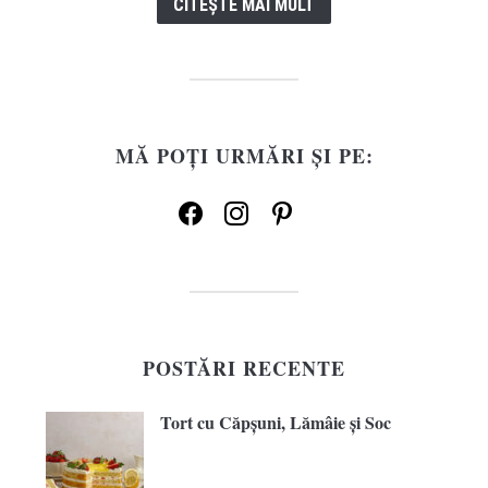
CITEȘTE MAI MULT
MĂ POȚI URMĂRI ȘI PE:
facebook
instagram
pinterest
POSTĂRI RECENTE
Tort cu Căpșuni, Lămâie și Soc