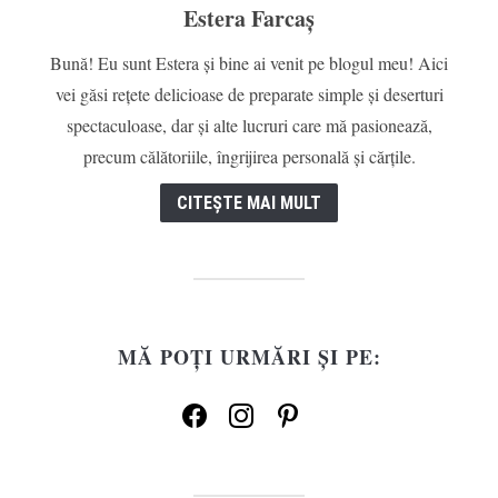
Estera Farcaș
Bună! Eu sunt Estera și bine ai venit pe blogul meu! Aici
vei găsi rețete delicioase de preparate simple și deserturi
spectaculoase, dar și alte lucruri care mă pasionează,
precum călătoriile, îngrijirea personală și cărțile.
CITEȘTE MAI MULT
MĂ POȚI URMĂRI ȘI PE:
facebook
instagram
pinterest