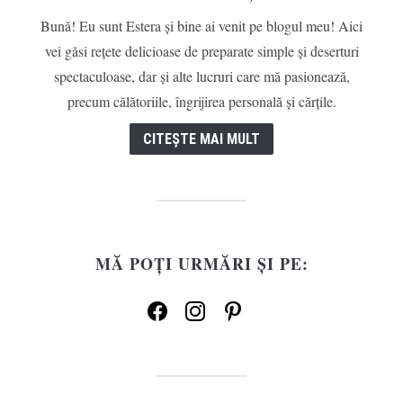
Bună! Eu sunt Estera și bine ai venit pe blogul meu! Aici
vei găsi rețete delicioase de preparate simple și deserturi
spectaculoase, dar și alte lucruri care mă pasionează,
precum călătoriile, îngrijirea personală și cărțile.
CITEȘTE MAI MULT
MĂ POȚI URMĂRI ȘI PE:
facebook
instagram
pinterest