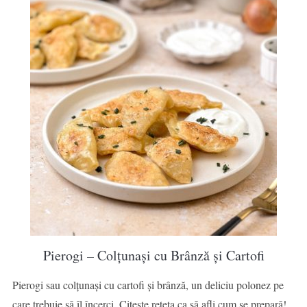
Pierogi – Colțunași cu Brânză și Cartofi
Pierogi sau colțunași cu cartofi și brânză, un deliciu polonez pe
care trebuie să îl încerci. Citește rețeta ca să afli cum se prepară!