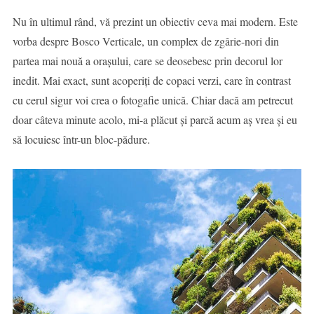
Nu în ultimul rând, vă prezint un obiectiv ceva mai modern. Este
vorba despre Bosco Verticale, un complex de zgârie-nori din
partea mai nouă a orașului, care se deosebesc prin decorul lor
inedit. Mai exact, sunt acoperiți de copaci verzi, care în contrast
cu cerul sigur voi crea o fotogafie unică. Chiar dacă am petrecut
doar câteva minute acolo, mi-a plăcut și parcă acum aș vrea și eu
să locuiesc într-un bloc-pădure.