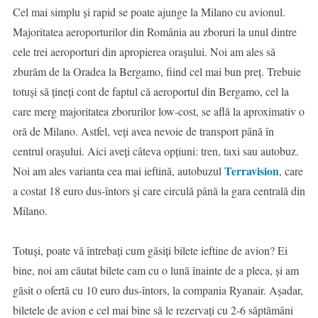
Cel mai simplu și rapid se poate ajunge la Milano cu avionul.
Majoritatea aeroporturilor din România au zboruri la unul dintre
cele trei aeroporturi din apropierea orașului. Noi am ales să
zburăm de la Oradea la Bergamo, fiind cel mai bun preț. Trebuie
totuși să țineți cont de faptul că aeroportul din Bergamo, cel la
care merg majoritatea zborurilor low-cost, se află la aproximativ o
oră de Milano. Astfel, veți avea nevoie de transport până în
centrul orașului. Aici aveți câteva opțiuni: tren, taxi sau autobuz.
Terravision
Noi am ales varianta cea mai ieftină, autobuzul
, care
a costat 18 euro dus-întors și care circulă până la gara centrală din
Milano.
Totuși, poate vă întrebați cum găsiți bilete ieftine de avion? Ei
bine, noi am căutat bilete cam cu o lună înainte de a pleca, și am
găsit o ofertă cu 10 euro dus-întors, la compania Ryanair. Așadar,
biletele de avion e cel mai bine să le rezervați cu 2-6 săptămâni