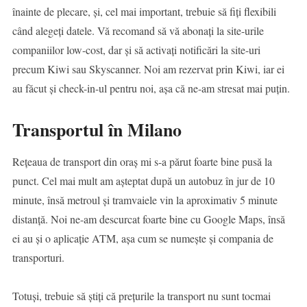
înainte de plecare, și, cel mai important, trebuie să fiți flexibili
când alegeți datele. Vă recomand să vă abonați la site-urile
companiilor low-cost, dar și să activați notificări la site-uri
precum Kiwi sau Skyscanner. Noi am rezervat prin Kiwi, iar ei
au făcut și check-in-ul pentru noi, așa că ne-am stresat mai puțin.
Transportul în Milano
Rețeaua de transport din oraș mi s-a părut foarte bine pusă la
punct. Cel mai mult am așteptat după un autobuz în jur de 10
minute, însă metroul și tramvaiele vin la aproximativ 5 minute
distanță. Noi ne-am descurcat foarte bine cu Google Maps, însă
ei au și o aplicație ATM, așa cum se numește și compania de
transporturi.
Totuși, trebuie să știți că prețurile la transport nu sunt tocmai