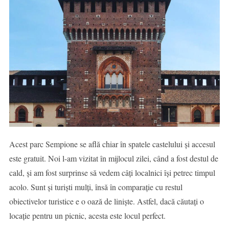
Acest parc Sempione se află chiar în spatele castelului și accesul
este gratuit. Noi l-am vizitat în mijlocul zilei, când a fost destul de
cald, și am fost surprinse să vedem câți localnici își petrec timpul
acolo. Sunt și turiști mulți, însă în comparație cu restul
obiectivelor turistice e o oază de liniște. Astfel, dacă căutați o
locație pentru un picnic, acesta este locul perfect.