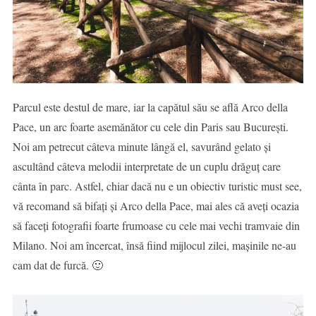
Parcul este destul de mare, iar la capătul său se află Arco della
Pace, un arc foarte asemănător cu cele din Paris sau București.
Noi am petrecut câteva minute lângă el, savurând gelato și
ascultând câteva melodii interpretate de un cuplu drăguț care
cânta în parc. Astfel, chiar dacă nu e un obiectiv turistic must see,
vă recomand să bifați și Arco della Pace, mai ales că aveți ocazia
să faceți fotografii foarte frumoase cu cele mai vechi tramvaie din
Milano. Noi am încercat, însă fiind mijlocul zilei, mașinile ne-au
cam dat de furcă. 🙂