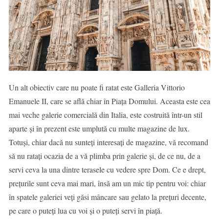
Un alt obiectiv care nu poate fi ratat este Galleria Vittorio
Emanuele II, care se află chiar în Piața Domului. Aceasta este cea
mai veche galerie comercială din Italia, este costruită într-un stil
aparte și în prezent este umplută cu multe magazine de lux.
Totuși, chiar dacă nu sunteți interesați de magazine, vă recomand
să nu ratați ocazia de a vă plimba prin galerie și, de ce nu, de a
servi ceva la una dintre terasele cu vedere spre Dom. Ce e drept,
prețurile sunt ceva mai mari, însă am un mic tip pentru voi: chiar
în spatele galeriei veți găsi mâncare sau gelato la prețuri decente,
pe care o puteți lua cu voi și o puteți servi în piață.