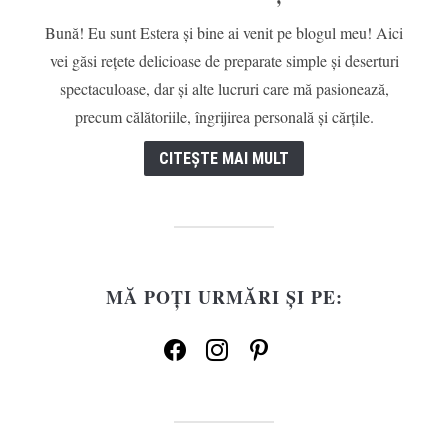
Bună! Eu sunt Estera și bine ai venit pe blogul meu! Aici
vei găsi rețete delicioase de preparate simple și deserturi
spectaculoase, dar și alte lucruri care mă pasionează,
precum călătoriile, îngrijirea personală și cărțile.
CITEȘTE MAI MULT
MĂ POȚI URMĂRI ȘI PE:
facebook
instagram
pinterest