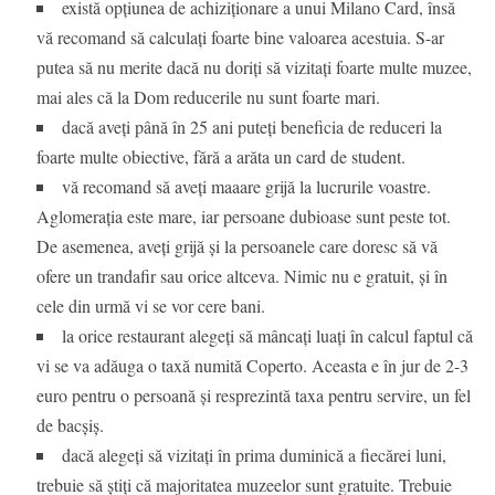
există opțiunea de achiziționare a unui Milano Card, însă
vă recomand să calculați foarte bine valoarea acestuia. S-ar
putea să nu merite dacă nu doriți să vizitați foarte multe muzee,
mai ales că la Dom reducerile nu sunt foarte mari.
dacă aveți până în 25 ani puteți beneficia de reduceri la
foarte multe obiective, fără a arăta un card de student.
vă recomand să aveți maaare grijă la lucrurile voastre.
Aglomerația este mare, iar persoane dubioase sunt peste tot.
De asemenea, aveți grijă și la persoanele care doresc să vă
ofere un trandafir sau orice altceva. Nimic nu e gratuit, și în
cele din urmă vi se vor cere bani.
la orice restaurant alegeți să mâncați luați în calcul faptul că
vi se va adăuga o taxă numită Coperto. Aceasta e în jur de 2-3
euro pentru o persoană și resprezintă taxa pentru servire, un fel
de bacșiș.
dacă alegeți să vizitați în prima duminică a fiecărei luni,
trebuie să știți că majoritatea muzeelor sunt gratuite. Trebuie