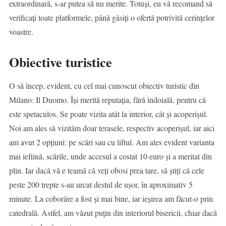
extraordinară, s-ar putea să nu merite. Totuși, eu vă recomand să
verificați toate platformele, până găsiți o ofertă potrivită cerințelor
voastre.
Obiective turistice
O să încep, evident, cu cel mai cunoscut obiectiv turistic din
Milano: Il Duomo. Își merită reputația, fără îndoială, pentru că
este spetaculos. Se poate vizita atât la interior, cât și acoperișul.
Noi am ales să vizităm doar terasele, respectiv acoperișul, iar aici
am avut 2 opțiuni: pe scări sau cu liftul. Am ales evident varianta
mai ieftină, scările, unde accesul a costat 10 euro și a meritat din
plin. Iar dacă vă e teamă că veți obosi prea tare, să știți că cele
peste 200 trepte s-au urcat destul de ușor, în aproximativ 5
minute. La coborâre a fost și mai bine, iar ieșirea am făcut-o prin
catedrală. Astfel, am văzut puțin din interiorul bisericii, chiar dacă