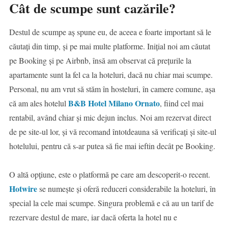
Cât de scumpe sunt cazările?
Destul de scumpe aș spune eu, de aceea e foarte important să le
căutați din timp, și pe mai multe platforme. Inițial noi am căutat
pe Booking și pe Airbnb, însă am observat că prețurile la
apartamente sunt la fel ca la hoteluri, dacă nu chiar mai scumpe.
Personal, nu am vrut să stăm în hosteluri, în camere comune, așa
B&B Hotel Milano Ornato
că am ales hotelul
, fiind cel mai
rentabil, având chiar și mic dejun inclus. Noi am rezervat direct
de pe site-ul lor, și vă recomand întotdeauna să verificați și site-ul
hotelului, pentru că s-ar putea să fie mai ieftin decât pe Booking.
O altă opțiune, este o platformă pe care am descoperit-o recent.
Hotwire
se numește și oferă reduceri considerabile la hoteluri, în
special la cele mai scumpe. Singura problemă e că au un tarif de
rezervare destul de mare, iar dacă oferta la hotel nu e