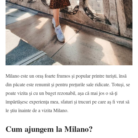
Milano este un oraș foarte frumos și popular printre turiști, însă
din păcate este renumit și pentru prețurile sale ridicate. Totuși, se
poate vizita și cu un buget rezonabil, așa că mai jos o să-ți
împărtășesc experiența mea, sfaturi și trucuri pe care aș fi vrut să
le știu înainte de a vizita Milano.
Cum ajungem la Milano?