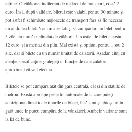
ieftine. O călătorie, indiferent de mijlocul de transport, costă 2
euro. Însă, după validare, biletul este valabil pentru 90 minute și
pot astfel fi schimbate mijloacele de transport fără să fie necesar
un al doilea bilet. Noi am ales totuși să cumpărăm un bilet pentru
3 zile, cu număr nelimitat de călătorii. Un astfel de bilet a costa
12 euro, și a meritat din plin. Mai există și opțiuni pentru 1 sau 2
zile, dar și bilete cu un număr limitat de călătorii. Așadar, citiți cu
atenție specificațiile și alegeți în funcție de câte călătorii
aproximați că veți efectua.
Biletele se pot cumpăra atât din gara centrală, cât și din stațiile de
metrou. Există aproape peste tot automate de la care puteți
achiziționa direct toate tipurile de bilete, însă sunt și chioșcuri în
gară unde le puteți cumpăra de la vânzători. Ambele variante sunt
la fel de bune.