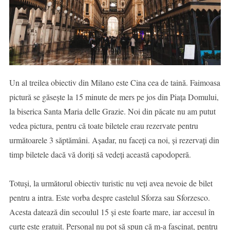
Un al treilea obiectiv din Milano este Cina cea de taină. Faimoasa
pictură se găsește la 15 minute de mers pe jos din Piața Domului,
la biserica Santa Maria delle Grazie. Noi din păcate nu am putut
vedea pictura, pentru că toate biletele erau rezervate pentru
următoarele 3 săptămâni. Așadar, nu faceți ca noi, și rezervați din
timp biletele dacă vă doriți să vedeți această capodoperă.
Totuși, la următorul obiectiv turistic nu veți avea nevoie de bilet
pentru a intra. Este vorba despre castelul Sforza sau Sforzesco.
Acesta datează din secoulul 15 și este foarte mare, iar accesul în
curte este gratuit. Personal nu pot să spun că m-a fascinat, pentru