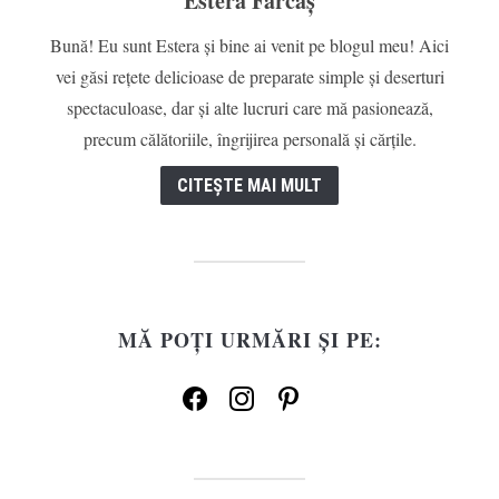
Estera Farcaș
Bună! Eu sunt Estera și bine ai venit pe blogul meu! Aici
vei găsi rețete delicioase de preparate simple și deserturi
spectaculoase, dar și alte lucruri care mă pasionează,
precum călătoriile, îngrijirea personală și cărțile.
CITEȘTE MAI MULT
MĂ POȚI URMĂRI ȘI PE:
facebook
instagram
pinterest