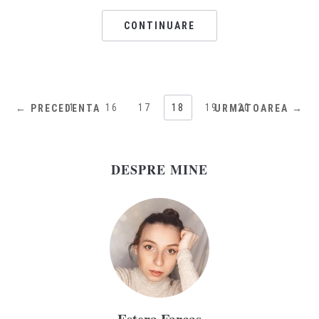
CONTINUARE
1
…
16
17
18
19
20
← PRECEDENTA
URMATOAREA →
DESPRE MINE