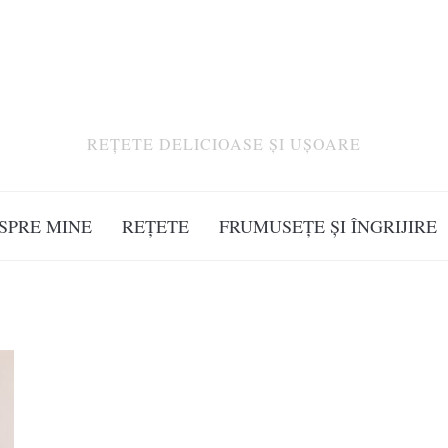
REȚETE DELICIOASE ȘI UȘOARE
SPRE MINE
REȚETE
FRUMUSEȚE ȘI ÎNGRIJIRE