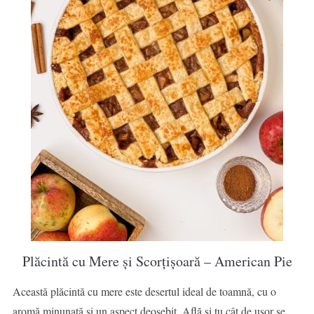
Plăcintă cu Mere și Scorțișoară – American Pie
Această plăcintă cu mere este desertul ideal de toamnă, cu o
aromă minunată și un aspect deosebit. Află și tu cât de ușor se