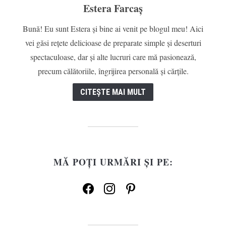
Estera Farcaș
Bună! Eu sunt Estera și bine ai venit pe blogul meu! Aici
vei găsi rețete delicioase de preparate simple și deserturi
spectaculoase, dar și alte lucruri care mă pasionează,
precum călătoriile, îngrijirea personală și cărțile.
CITEȘTE MAI MULT
MĂ POȚI URMĂRI ȘI PE:
facebook
instagram
pinterest