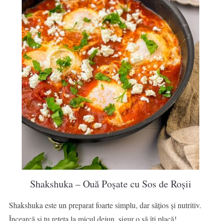
Shakshuka – Ouă Poșate cu Sos de Roșii
Shakshuka este un preparat foarte simplu, dar sățios și nutritiv.
Încearcă și tu rețeta la micul dejun, sigur o să îți placă!