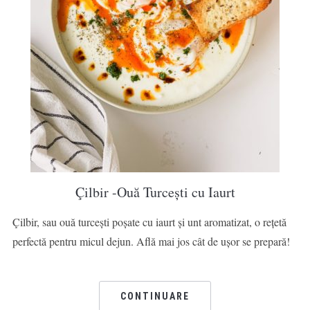
Çilbir -Ouă Turcești cu Iaurt
Çilbir, sau ouă turcești poșate cu iaurt și unt aromatizat, o rețetă
perfectă pentru micul dejun. Află mai jos cât de ușor se prepară!
CONTINUARE