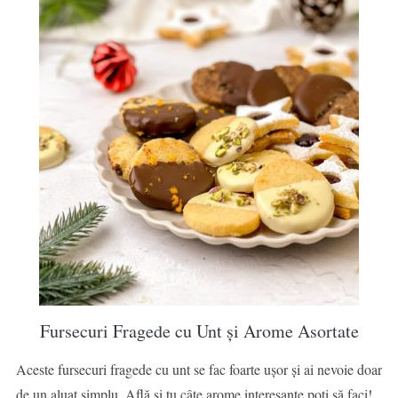
Fursecuri Fragede cu Unt și Arome Asortate
Aceste fursecuri fragede cu unt se fac foarte ușor și ai nevoie doar
de un aluat simplu. Află și tu câte arome interesante poți să faci!