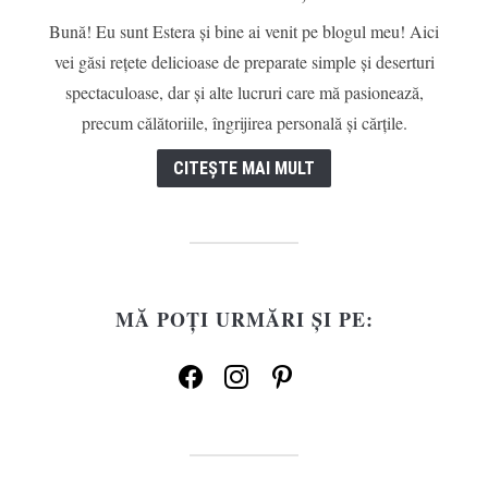
Bună! Eu sunt Estera și bine ai venit pe blogul meu! Aici
vei găsi rețete delicioase de preparate simple și deserturi
spectaculoase, dar și alte lucruri care mă pasionează,
precum călătoriile, îngrijirea personală și cărțile.
CITEȘTE MAI MULT
MĂ POȚI URMĂRI ȘI PE:
facebook
instagram
pinterest