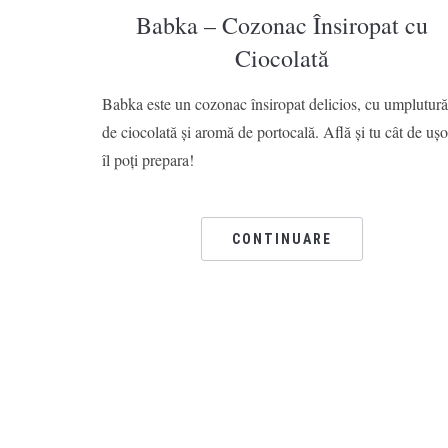
Babka – Cozonac Însiropat cu
Ciocolată
Babka este un cozonac însiropat delicios, cu umplutură
de ciocolată și aromă de portocală. Află și tu cât de ușo
îl poți prepara!
CONTINUARE