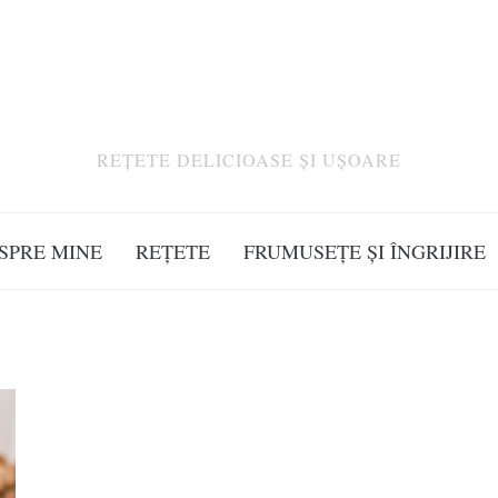
REȚETE DELICIOASE ȘI UȘOARE
SPRE MINE
REȚETE
FRUMUSEȚE ȘI ÎNGRIJIRE