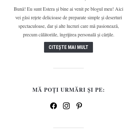
Bună! Eu sunt Estera și bine ai venit pe blogul meu! Aici
vei găsi rețete delicioase de preparate simple și deserturi
spectaculoase, dar și alte lucruri care mă pasionează,
precum călătoriile, îngrijirea personală și cărțile.
CITEȘTE MAI MULT
MĂ POȚI URMĂRI ȘI PE:
facebook
instagram
pinterest