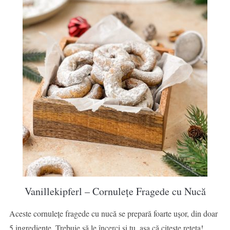
Vanillekipferl – Cornulețe Fragede cu Nucă
Aceste cornulețe fragede cu nucă se prepară foarte ușor, din doar
5 ingrediente. Trebuie să le încerci și tu, așa că citește rețeta!