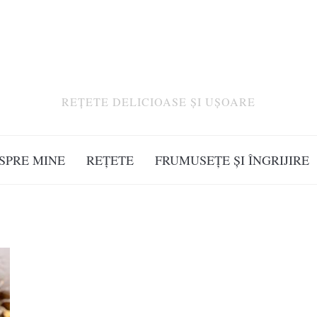
REȚETE DELICIOASE ȘI UȘOARE
SPRE MINE
REȚETE
FRUMUSEȚE ȘI ÎNGRIJIRE