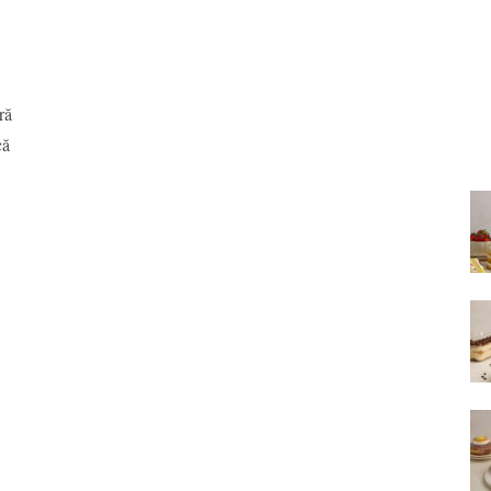
ră
că