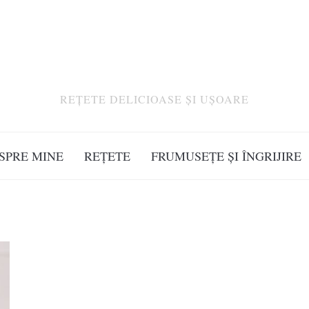
REȚETE DELICIOASE ȘI UȘOARE
SPRE MINE
REȚETE
FRUMUSEȚE ȘI ÎNGRIJIRE