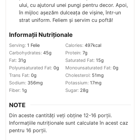
ului, cu ajutorul unei pungi pentru decor. Apoi,
în mijloc așezăm dulceața de vișine, într-un
strat uniform. Feliem și servim cu poftă!
Informații Nutriționale
Serving:
1
Felie
Calories:
497
kcal
Carbohydrates:
45
g
Protein:
7
g
Fat:
31
g
Saturated Fat:
15
g
Polyunsaturated Fat:
0
g
Monounsaturated Fat:
0
g
Trans Fat:
0
g
Cholesterol:
51
mg
Sodium:
356
mg
Potassium:
17
mg
Fiber:
1
g
Sugar:
28
g
NOTE
Din aceste cantități veți obține 12-16 porții.
Informațiile nutriționale sunt calculate în acest caz
pentru 16 porții.