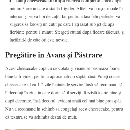
tăiați cheesecake-ul după răcirea completă:
adică după
minim 3 ore în care a stat la frigider. Altfel, va fi ușor moale în
interior, și se va lipi de cuțit. Iar pentru a tăia felii perfecte, vă
sugerez să folosiți un cuțit pe care l-ați lăsat sub jet de apă
fierbinte pentru 1 minut. Ștergeți cuțitul după fiecare tăietură, și
încălziți-l de câte ori este nevoie.
Pregătire în Avans și Păstrare
Acest cheesecake copt cu ciocolată și vișine se păstrează foarte
bine la frigider, pentru a aproximativ o săptămână. Puteți coace
cheesecake-ul cu 1-2 zile înainte de servire, însă vă recomand să
îl decorați în ziua în care doriți să îl serviți. Rezistă foarte bine și
după decorare, însă decorul, evident arată cel mai bine proaspăt.
Nu vă recomand în schimb să congelați acest cheesecake, pentru
că textura se va schimba destul de mult.