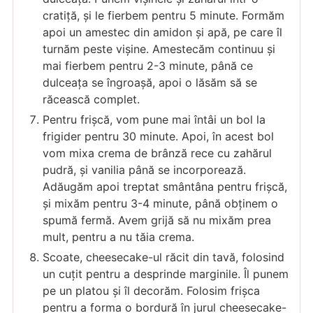
cratiță, și le fierbem pentru 5 minute. Formăm
apoi un amestec din amidon și apă, pe care îl
turnăm peste vișine. Amestecăm continuu și
mai fierbem pentru 2-3 minute, până ce
dulceața se îngroașă, apoi o lăsăm să se
răcească complet.
Pentru frișcă, vom pune mai întâi un bol la
frigider pentru 30 minute. Apoi, în acest bol
vom mixa crema de brânză rece cu zahărul
pudră, și vanilia până se incorporează.
Adăugăm apoi treptat smântâna pentru frișcă,
și mixăm pentru 3-4 minute, până obținem o
spumă fermă. Avem grijă să nu mixăm prea
mult, pentru a nu tăia crema.
Scoate, cheesecake-ul răcit din tavă, folosind
un cuțit pentru a desprinde marginile. Îl punem
pe un platou și îl decorăm. Folosim frișca
pentru a forma o bordură în jurul cheesecake-