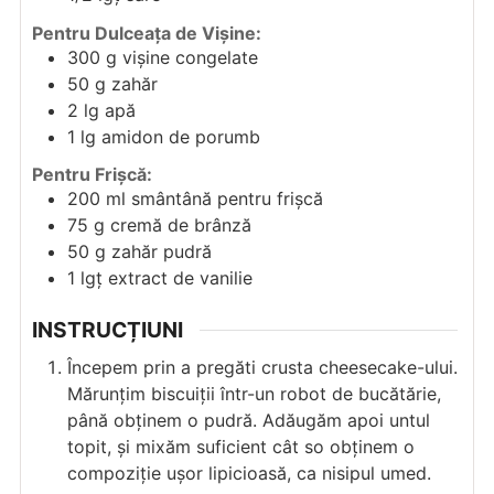
Pentru Dulceața de Vișine:
300
g
vișine congelate
50
g
zahăr
2
lg
apă
1
lg
amidon de porumb
Pentru Frișcă:
200
ml
smântână pentru frișcă
75
g
cremă de brânză
50
g
zahăr pudră
1
lgț
extract de vanilie
INSTRUCȚIUNI
Începem prin a pregăti crusta cheesecake-ului.
Mărunțim biscuiții într-un robot de bucătărie,
până obținem o pudră. Adăugăm apoi untul
topit, și mixăm suficient cât so obținem o
compoziție ușor lipicioasă, ca nisipul umed.