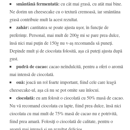
smântână fermentată:
cu cât mai grasă, cu atât mai bine.
Ne dorim un cheesecake cu o textură cremoasă, iar smântâna
grasă contribuie mult la acest rezultat.
zahăr:
cantitatea se poate ajusta ușor, în funcție de
preferințe. Personal, mai mult de 200g mi se pare prea dulce,
însă nici mai puțin de 150g nu v-aș recomanda să puneți.
Depinde mult și de ciocolata folosită, așa că puteți ajusta după
gust.
pudră de cacao:
cacao neîndulcită, pentru a oferi o aromă
mai intensă de ciocolată.
ouă:
joacă un rol foarte important, fiind cele care leagă
cheesecake-ul, așa că nu se pot omite sau înlocui.
ciocolată:
eu am folosit o ciocolată cu 50% masă de cacao.
Nu vă recomand ciocolata cu lapte, fiind prea dulce, însă nici
ciocolata cu mai mult de 75% masă de cacao nu e potrivită,
fiind prea amară. Folosiți o ciocolată de calitate, pentru o
aromă mai intensă și un rezultat delicios.