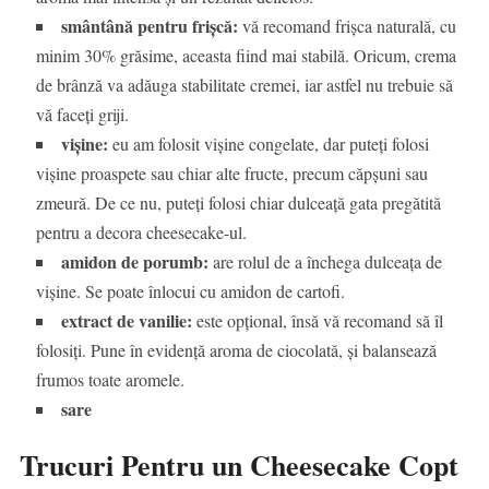
smântână pentru frișcă:
vă recomand frișca naturală, cu
minim 30% grăsime, aceasta fiind mai stabilă. Oricum, crema
de brânză va adăuga stabilitate cremei, iar astfel nu trebuie să
vă faceți griji.
vișine:
eu am folosit vișine congelate, dar puteți folosi
vișine proaspete sau chiar alte fructe, precum căpșuni sau
zmeură. De ce nu, puteți folosi chiar dulceață gata pregătită
pentru a decora cheesecake-ul.
amidon de porumb:
are rolul de a închega dulceața de
vișine. Se poate înlocui cu amidon de cartofi.
extract de vanilie:
este opțional, însă vă recomand să îl
folosiți. Pune în evidență aroma de ciocolată, și balansează
frumos toate aromele.
sare
Trucuri Pentru un Cheesecake Copt