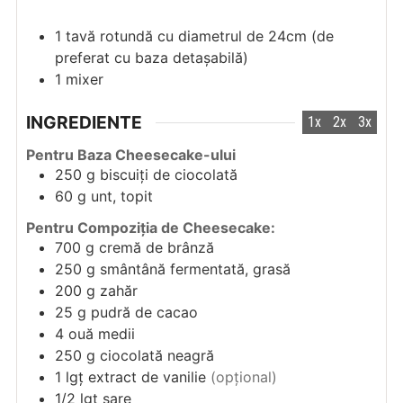
1 tavă rotundă cu diametrul de 24cm
(de
preferat cu baza detașabilă)
1 mixer
INGREDIENTE
1x
2x
3x
Pentru Baza Cheesecake-ului
250
g
biscuiți de ciocolată
60
g
unt, topit
Pentru Compoziția de Cheesecake:
700
g
cremă de brânză
250
g
smântână fermentată, grasă
200
g
zahăr
25
g
pudră de cacao
4
ouă medii
250
g
ciocolată neagră
1
lgț
extract de vanilie
(opțional)
1/2
lgț
sare