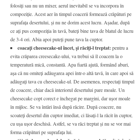
folosiți sau nu un mixer, aerul inevitabil se va incorpora în
compoziție. Acest aer în timpul coacerii formează crăpături pe
suprafața desertului, și nu ne dorim acest lucru. Așadar, după
ce ați pus compoziția în tavă, bateți bine tava de blatul de lucru
de 3-4 ori. Abia apoi puteți pune tava la cuptor.
coacați cheesecake-ul încet, și răciți-l treptat:
pentru a
evita crăparea creesecake-ului, va trebui să îl coacem la o
temperatură mică, constantă. Apa fiartă ajută, formând aburi,
așa că nu omiteți adăugarea apei într-o altă tavă, în care apoi să
adăugați tava cu cheesecake-ul. De asemenea, respectați timpul
de coacere, chiar dacă interiorul desertului pare moale. Un
cheesecake copt corect e închegat pe margini, dar ușor moale
în mijloc. Se va întări însă după răcire. După coacere, nu
scoateți desertul din cuptor imediat, ci lăsați-l la răcit în cuptor,
cu ușa ușor deschisă. Astfel, se va răci treptat și nu se vor mai
forma crăpături pe suprafața lui.