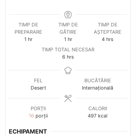
TIMP DE
TIMP DE
TIMP DE
PREPARARE
GĂTIRE
AȘTEPTARE
hour
hour
hours
1
hr
1
hr
4
hrs
TIMP TOTAL NECESAR
hours
6
hrs
FEL
BUCĂTĂRIE
Desert
Internațională
PORȚII
CALORII
16
porții
497
kcal
ECHIPAMENT