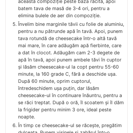
această compoziție peste baza răcită, apoi
batem tava de masă de 3-4 ori, pentru a
elimina bulele de aer din compoziție.
Învelim bine marginile tăvii cu folie de aluminiu,
pentru a nu pătrunde apă în tavă. Apoi, punem
tava rotundă de cheesecake într-o altă tavă
mai mare, în care adăugăm apă fierbinte, care
a dat în clocot. Adăugăm cam 2-3 degete de
apă în tavă, apoi punem ambele tăvi în cuptor
și lăsăm cheesecake-ul la copt pentru 55-60
minute, la 160 grade C, fără a deschide ușa.
După 60 minute, oprim cuptorul,
întredeschidem ușa puțin, dar lăsăm
cheesecake-ul în continuare înăuntru, pentru a
se răci treptat. După o oră, îl scoatem și îl dăm
la frigider pentru minim 3 ore, ideal peste
noapte.
În timp ce cheesecake-ul se răcește, pregătim
dulceața. Punem vișinele și zahărul într-o