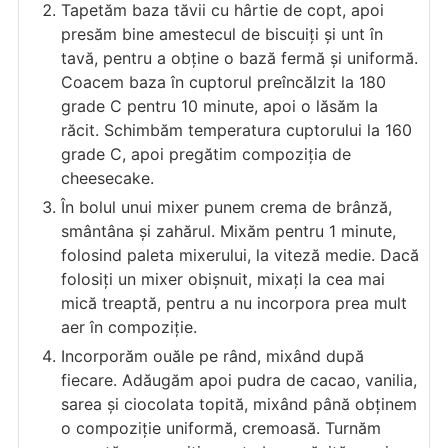
Tapetăm baza tăvii cu hârtie de copt, apoi
presăm bine amestecul de biscuiți și unt în
tavă, pentru a obține o bază fermă și uniformă.
Coacem baza în cuptorul preîncălzit la 180
grade C pentru 10 minute, apoi o lăsăm la
răcit. Schimbăm temperatura cuptorului la 160
grade C, apoi pregătim compoziția de
cheesecake.
În bolul unui mixer punem crema de brânză,
smântâna și zahărul. Mixăm pentru 1 minute,
folosind paleta mixerului, la viteză medie. Dacă
folosiți un mixer obișnuit, mixați la cea mai
mică treaptă, pentru a nu incorpora prea mult
aer în compoziție.
Incorporăm ouăle pe rând, mixând după
fiecare. Adăugăm apoi pudra de cacao, vanilia,
sarea și ciocolata topită, mixând până obținem
o compoziție uniformă, cremoasă. Turnăm