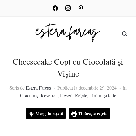
facebook
instagram
pinterest
Cheesecake Copt cu Ciocolată și
Vișine
Scris de
Estera Farcaș
Publicat la
decembrie 29, 2024
în
Crăciun și Revelion
,
Desert
,
Rețete
,
Torturi și tarte
Mergi la rețetă
Tipărește rețeta