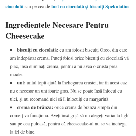
ciocolată
tort cu ciocolată și biscuiți Spekulatius
sau pe cea de
.
Ingredientele Necesare Pentru
Cheesecake
biscuiți cu ciocolată:
eu am folosit biscuiți Oreo, din care
am îndepărtat crema. Puteți folosi orice biscuiți cu ciocolată vă
plac, însă eliminați crema, pentru a nu avea o crustă prea
moale.
unt:
untul topit ajută la închegarea crustei, iar în acest caz
nu e necesar un unt foarte gras. Nu se poate însă înlocui cu
ulei, și nu recomand nici să îl înlocuiți cu margarină.
cremă de brânză:
orice cremă de brânză simplă din
comerț va funcționa. Aveți însă grijă să nu alegeți varianta light
sau pe cea pufoasă, pentru că cheesecake-ul nu se va închega
la fel de bine.