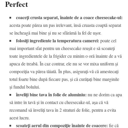
Perfect
coaceți crusta separat, înainte de a coace cheesecake-ul:
acesta poate părea un pas irelevant, însă cruasta coaptă separat
se încheagă mai bine și nu se sfărâmă la fel de ușor.
folosiți ingrediente la temperatura camerei:
poate cel
mai important sfat pentru un cheesecake reușit e să scoateți
toate ingredientele de la frigider cu minim o oră înainte de a vă
apuca de treabă. În caz contrar, ele nu se vor mixa uniform și
compoziția va părea tăiată. În plus, asigurați-vă că amestecați
totul foarte bine după fiecare pas, și că curățați bine marginile
și fundul bolului.
înveliți bine tava în folie de aluminiu:
nu ne dorim ca apa
să intre în tavă și în contact cu cheesecake-ul, așa că vă
recomand să înveliți tava în 2 straturi de folie, pentru a evita
acest lucru.
scoateți aerul din compoziție înainte de coacere:
fie că