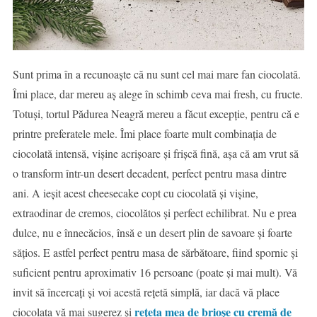
Sunt prima în a recunoaște că nu sunt cel mai mare fan ciocolată.
Îmi place, dar mereu aș alege în schimb ceva mai fresh, cu fructe.
Totuși, tortul Pădurea Neagră mereu a făcut excepție, pentru că e
printre preferatele mele. Îmi place foarte mult combinația de
ciocolată intensă, vișine acrișoare și frișcă fină, așa că am vrut să
o transform într-un desert decadent, perfect pentru masa dintre
ani. A ieșit acest cheesecake copt cu ciocolată și vișine,
extraodinar de cremos, ciocolătos și perfect echilibrat. Nu e prea
dulce, nu e înnecăcios, însă e un desert plin de savoare și foarte
sățios. E astfel perfect pentru masa de sărbătoare, fiind spornic și
suficient pentru aproximativ 16 persoane (poate și mai mult). Vă
invit să încercați și voi acestă rețetă simplă, iar dacă vă place
rețeta mea de brioșe cu cremă de
ciocolata vă mai sugerez și