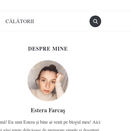
CĂLĂTORII
DESPRE MINE
Estera Farcaș
nă! Eu sunt Estera și bine ai venit pe blogul meu! Aici
ei găsi rețete delicioase de preparate simple și deserturi