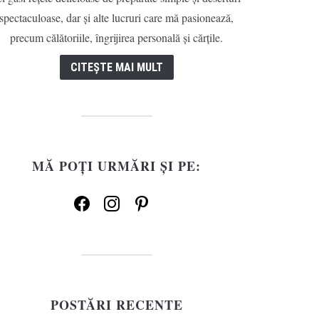
spectaculoase, dar și alte lucruri care mă pasionează,
precum călătoriile, îngrijirea personală și cărțile.
CITEȘTE MAI MULT
MĂ POȚI URMĂRI ȘI PE:
facebook
instagram
pinterest
POSTĂRI RECENTE