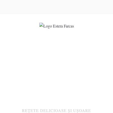
REȚETE DELICIOASE ȘI UȘOARE