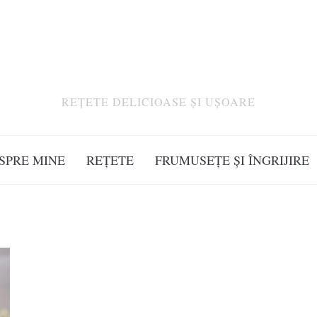
REȚETE DELICIOASE ȘI UȘOARE
SPRE MINE
REȚETE
FRUMUSEȚE ȘI ÎNGRIJIRE