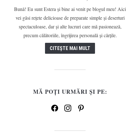
Bună! Eu sunt Estera și bine ai venit pe blogul meu! Aici
vei găsi rețete delicioase de preparate simple și deserturi
spectaculoase, dar și alte lucruri care mă pasionează,
precum călătoriile, îngrijirea personală și cărțile.
CITEȘTE MAI MULT
MĂ POȚI URMĂRI ȘI PE:
facebook
instagram
pinterest