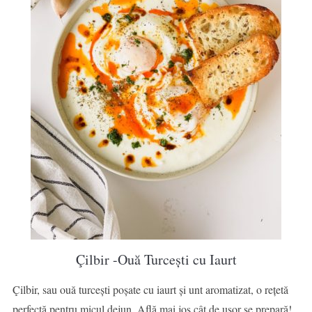
Çilbir -Ouă Turcești cu Iaurt
Çilbir, sau ouă turcești poșate cu iaurt și unt aromatizat, o rețetă
perfectă pentru micul dejun. Află mai jos cât de ușor se prepară!