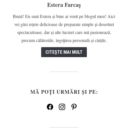
Estera Farcaș
Bună! Eu sunt Estera și bine ai venit pe blogul meu! Aici
vei găsi rețete delicioase de preparate simple și deserturi
spectaculoase, dar și alte lucruri care mă pasionează,
precum călătoriile, îngrijirea personală și cărțile.
CITEȘTE MAI MULT
MĂ POȚI URMĂRI ȘI PE:
facebook
instagram
pinterest