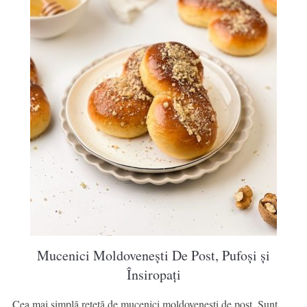
Mucenici Moldovenești De Post, Pufoși și
Însiropați
Cea mai simplă rețetă de mucenici moldovenești de post. Sunt