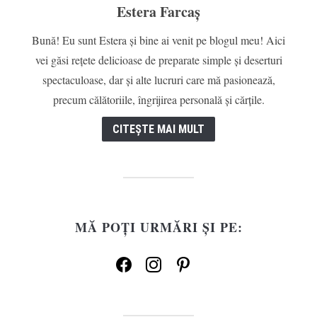
Estera Farcaș
Bună! Eu sunt Estera și bine ai venit pe blogul meu! Aici
vei găsi rețete delicioase de preparate simple și deserturi
spectaculoase, dar și alte lucruri care mă pasionează,
precum călătoriile, îngrijirea personală și cărțile.
CITEȘTE MAI MULT
MĂ POȚI URMĂRI ȘI PE:
facebook
instagram
pinterest