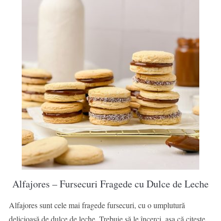
Alfajores – Fursecuri Fragede cu Dulce de Leche
Alfajores sunt cele mai fragede fursecuri, cu o umplutură
delicioasă de dulce de leche. Trebuie să le încerci, așa că citește