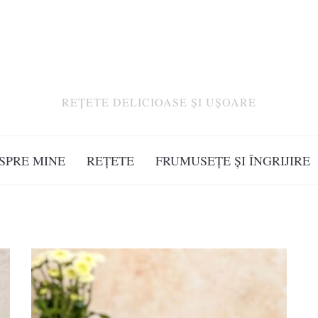
REȚETE DELICIOASE ȘI UȘOARE
SPRE MINE
REȚETE
FRUMUSEȚE ȘI ÎNGRIJIRE