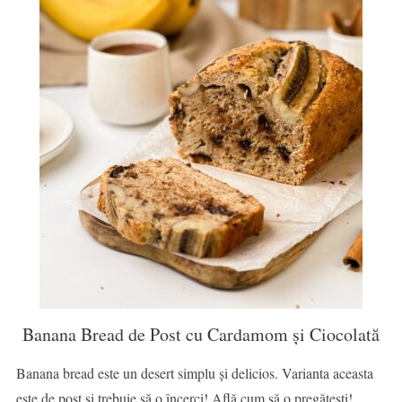
Banana Bread de Post cu Cardamom și Ciocolată
Banana bread este un desert simplu și delicios. Varianta aceasta
este de post și trebuie să o încerci! Află cum să o pregătești!