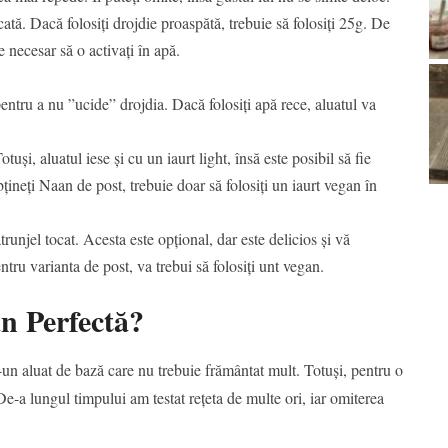
scată. Dacă folosiți drojdie proaspătă, trebuie să folosiți 25g. De
e necesar să o activați în apă.
pentru a nu ”ucide” drojdia. Dacă folosiți apă rece, aluatul va
uși, aluatul iese și cu un iaurt light, însă este posibil să fie
țineți Naan de post, trebuie doar să folosiți un iaurt vegan în
trunjel tocat. Acesta este opțional, dar este delicios și vă
ntru varianta de post, va trebui să folosiți unt vegan.
 Perfectă?
-un aluat de bază care nu trebuie frământat mult. Totuși, pentru o
 De-a lungul timpului am testat rețeta de multe ori, iar omiterea