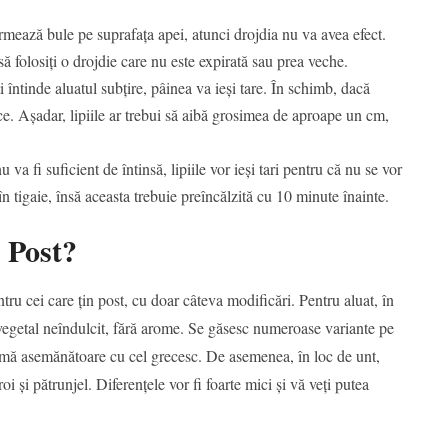
mează bule pe suprafața apei, atunci drojdia nu va avea efect.
ă folosiți o drojdie care nu este expirată sau prea veche.
 întinde aluatul subțire, pâinea va ieși tare. În schimb, dacă
ce. Așadar, lipiile ar trebui să aibă grosimea de aproape un cm,
 va fi suficient de întinsă, lipiile vor ieși tari pentru că nu se vor
n tigaie, însă aceasta trebuie preîncălzită cu 10 minute înainte.
 Post?
ru cei care țin post, cu doar câteva modificări. Pentru aluat, în
 vegetal neîndulcit, fără arome. Se găsesc numeroase variante pe
aromă asemănătoare cu cel grecesc. De asemenea, în loc de unt,
i și pătrunjel. Diferențele vor fi foarte mici și vă veți putea