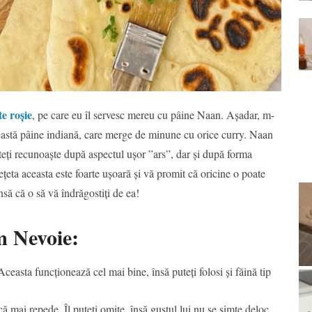
te roșie
, pe care eu îl servesc mereu cu pâine Naan. Așadar, m-
ceastă pâine indiană, care merge de minune cu orice curry. Naan
uteți recunoaște după aspectul ușor ”ars”, dar și după forma
țeta aceasta este foarte ușoară și vă promit că oricine o poate
nsă că o să vă îndrăgostiți de ea!
m Nevoie:
Aceasta funcționează cel mai bine, însă puteți folosi și făină tip
că mai repede. Îl puteți omite, însă gustul lui nu se simte deloc.