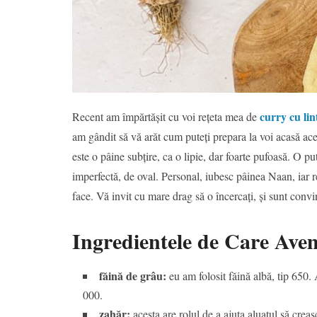
curry cu lin
Recent am împărtășit cu voi rețeta mea de
am gândit să vă arăt cum puteți prepara la voi acasă a
este o pâine subțire, ca o lipie, dar foarte pufoasă. O p
imperfectă, de oval. Personal, iubesc pâinea Naan, iar re
face. Vă invit cu mare drag să o încercați, și sunt convi
Ingredientele de Care Ave
făină de grâu:
eu am folosit făină albă, tip 650. 
000.
zahăr:
acesta are rolul de a ajuta aluatul să creas