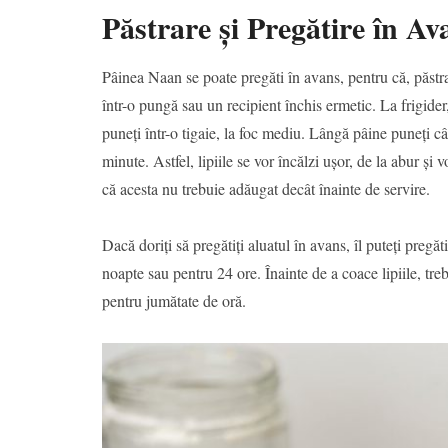
Păstrare și Pregătire în Av
Pâinea Naan se poate pregăti în avans, pentru că, păstra
într-o pungă sau un recipient închis ermetic. La frigider,
puneți într-o tigaie, la foc mediu. Lângă pâine puneți câ
minute. Astfel, lipiile se vor încălzi ușor, de la abur ș
că acesta nu trebuie adăugat decât înainte de servire.
Dacă doriți să pregătiți aluatul în avans, îl puteți pregă
noapte sau pentru 24 ore. Înainte de a coace lipiile, treb
pentru jumătate de oră.