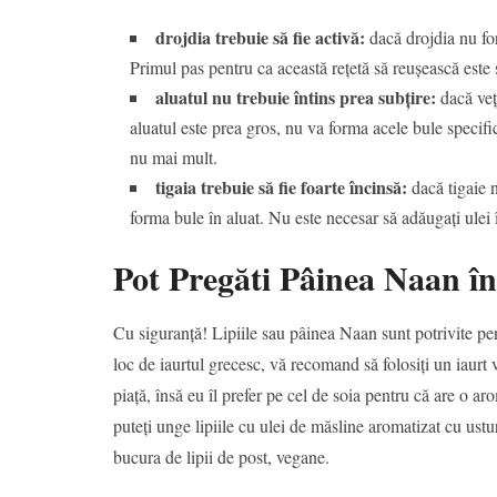
drojdia trebuie să fie activă:
dacă drojdia nu for
Primul pas pentru ca această rețetă să reușească este s
aluatul nu trebuie întins prea subțire:
dacă veți
aluatul este prea gros, nu va forma acele bule specifi
nu mai mult.
tigaia trebuie să fie foarte încinsă:
dacă tigaie nu
forma bule în aluat. Nu este necesar să adăugați ulei î
Pot Pregăti Pâinea Naan în
Cu siguranță! Lipiile sau pâinea Naan sunt potrivite pent
loc de iaurtul grecesc, vă recomand să folosiți un iaurt
piață, însă eu îl prefer pe cel de soia pentru că are o 
puteți unge lipiile cu ulei de măsline aromatizat cu usturo
bucura de lipii de post, vegane.