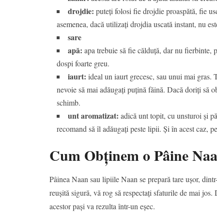
drojdie:
puteți folosi fie drojdie proaspătă, fie u
asemenea, dacă utilizați drojdia uscată instant, nu est
sare
apă:
apa trebuie să fie călduță, dar nu fierbinte, 
dospi foarte greu.
iaurt:
ideal un iaurt grecesc, sau unui mai gras. Tot
nevoie să mai adăugați puțină făină. Dacă doriți să ob
schimb.
unt aromatizat:
adică unt topit, cu unsturoi și pă
recomand să îl adăugați peste lipii. Și în acest caz, pe
Cum Obținem o Pâine Naan
Pâinea Naan sau lipiile Naan se prepară tare ușor, dintr
reușită sigură, vă rog să respectați sfaturile de mai jos.
acestor pași va rezulta într-un eșec.