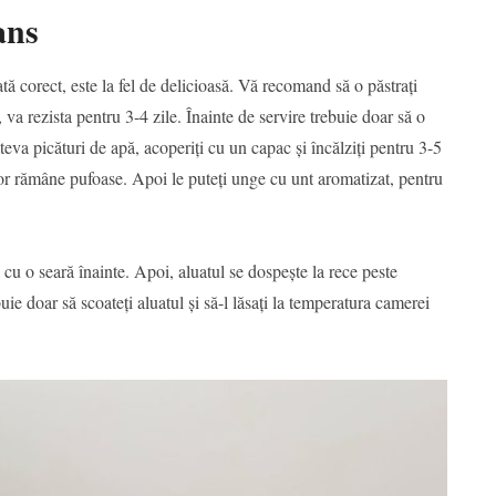
ans
tă corect, este la fel de delicioasă. Vă recomand să o păstrați
 va rezista pentru 3-4 zile. Înainte de servire trebuie doar să o
teva picături de apă, acoperiți cu un capac și încălziți pentru 3-5
i vor rămâne pufoase. Apoi le puteți unge cu unt aromatizat, pentru
ti cu o seară înainte. Apoi, aluatul se dospește la rece peste
uie doar să scoateți aluatul și să-l lăsați la temperatura camerei