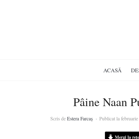
ACASĂ
DE
Pâine Naan Pu
Scris de
Estera Farcaș
Publicat la
februarie
Mergi la rețe