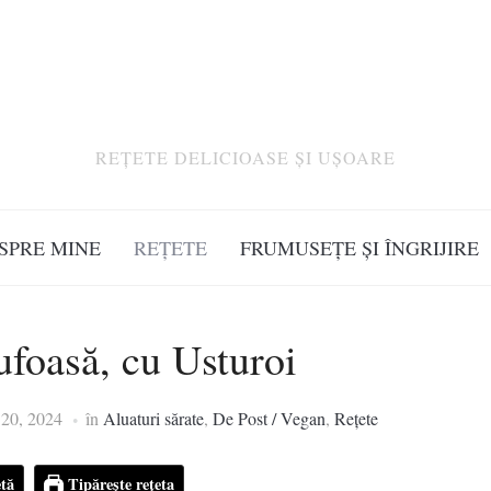
REȚETE DELICIOASE ȘI UȘOARE
SPRE MINE
REȚETE
FRUMUSEȚE ȘI ÎNGRIJIRE
foasă, cu Usturoi
 20, 2024
în
Aluaturi sărate
,
De Post / Vegan
,
Rețete
tă
Tipărește rețeta