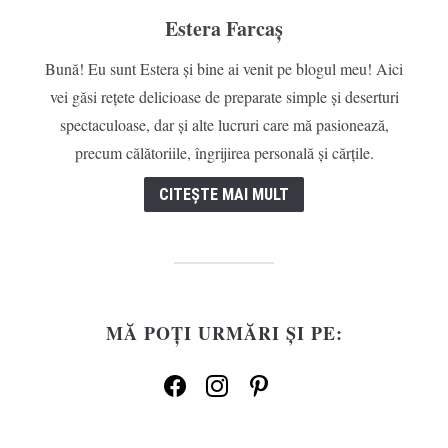
Estera Farcaș
Bună! Eu sunt Estera și bine ai venit pe blogul meu! Aici
vei găsi rețete delicioase de preparate simple și deserturi
spectaculoase, dar și alte lucruri care mă pasionează,
precum călătoriile, îngrijirea personală și cărțile.
CITEȘTE MAI MULT
MĂ POȚI URMĂRI ȘI PE:
facebook
instagram
pinterest