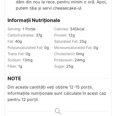
dăm din nou la rece, pentru minim o oră. Apoi,
putem tăia și servi cheesecake-ul.
Informații Nutriționale
Serving:
1
Porție
Calories:
545
kcal
Carbohydrates:
37
g
Protein:
12
g
Fat:
40
g
Saturated Fat:
25
g
Polyunsaturated Fat:
0
g
Monounsaturated Fat:
0
g
Trans Fat:
0
g
Cholesterol:
0
mg
Sodium:
13
mg
Potassium:
24
mg
Fiber:
1
g
Sugar:
25
g
NOTE
Din aceste cantități veți obține 12-15 porții.
Informațiile nutriționale sunt calculate în acest caz
pentru 12 porții.