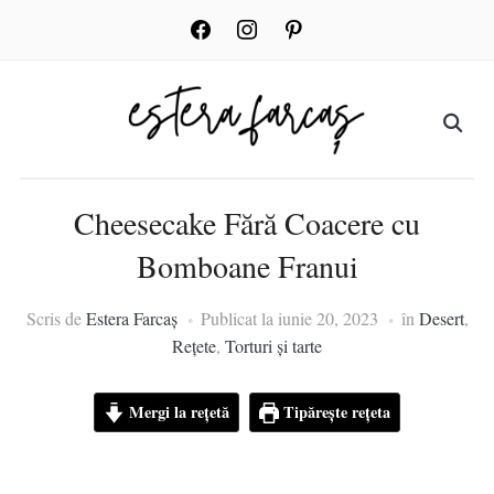
facebook
instagram
pinterest
Cheesecake Fără Coacere cu
Bomboane Franui
Scris de
Estera Farcaș
Publicat la
iunie 20, 2023
în
Desert
,
Rețete
,
Torturi și tarte
Mergi la rețetă
Tipărește rețeta