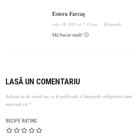
Estera Farcaș
iulie 18, 2023 at 7:19 pm
·
Răspunde
Mă bucur mult! 🙂
LASĂ UN COMENTARIU
Adresa ta de email nu va fi publicată.
Câmpurile obligatorii sunt
marcate cu
*
RECIPE RATING