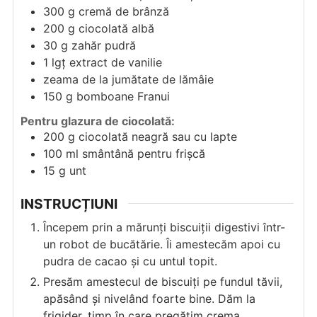
300
g
cremă de brânză
200
g
ciocolată albă
30
g
zahăr pudră
1
lgț
extract de vanilie
zeama de la jumătate de lămâie
150
g
bomboane Franui
Pentru glazura de ciocolată:
200
g
ciocolată neagră sau cu lapte
100
ml
smântână pentru frișcă
15
g
unt
INSTRUCȚIUNI
Începem prin a mărunți biscuiții digestivi într-
un robot de bucătărie. Îi amestecăm apoi cu
pudra de cacao și cu untul topit.
Presăm amestecul de biscuiți pe fundul tăvii,
apăsând și nivelând foarte bine. Dăm la
frigider, timp în care pregătim crema.