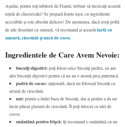
Așadar, pentru toți iubitorii de Franui, trebuie să încercați această
rețetă de cheesecake! Se prepară foarte ușor, cu ingrediente
accesibile și este absolut delicios! De asemenea, dacă aveți poftă
tartă cu
de alte deserturi cu zmeură, vă recomand și această
zmeură, ciocolată și nucă de cocos
.
Ingredientele de Care Avem Nevoie:
biscuiți digestivi:
poți folosi orice biscuiți preferi, eu am
ales biscuiții digestivi pentru că nu au o aromă prea puternică.
pudră de cacao:
opțională, dacă nu folosești biscuiți cu
aromă de ciocolată.
unt:
pentru a întări baza de biscuiți, dar și pentru a da un
luciu plăcut glazurii de ciocolată. Îl poți înlocui cu ulei de
cocos.
smântână pentru frișcă:
îți recomand o smântână cu un