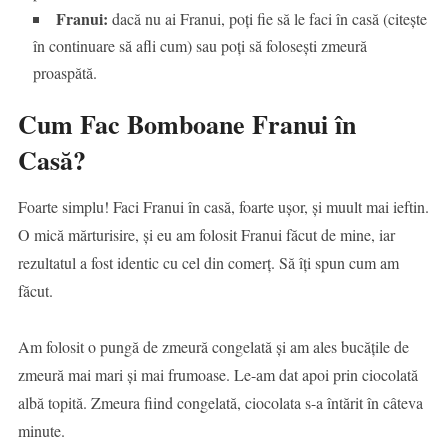
Franui:
dacă nu ai Franui, poți fie să le faci în casă (citește
în continuare să afli cum) sau poți să folosești zmeură
proaspătă.
Cum Fac Bomboane Franui în
Casă?
Foarte simplu! Faci Franui în casă, foarte ușor, și muult mai ieftin.
O mică mărturisire, și eu am folosit Franui făcut de mine, iar
rezultatul a fost identic cu cel din comerț. Să îți spun cum am
făcut.
Am folosit o pungă de zmeură congelată și am ales bucățile de
zmeură mai mari și mai frumoase. Le-am dat apoi prin ciocolată
albă topită. Zmeura fiind congelată, ciocolata s-a întărit în câteva
minute.