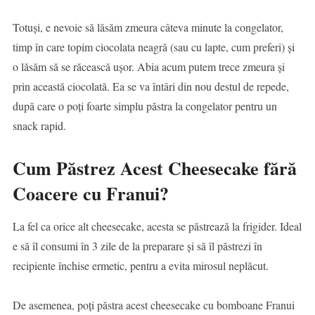
Totuși, e nevoie să lăsăm zmeura câteva minute la congelator,
timp în care topim ciocolata neagră (sau cu lapte, cum preferi) și
o lăsăm să se răcească ușor. Abia acum putem trece zmeura și
prin această ciocolată. Ea se va întâri din nou destul de repede,
după care o poți foarte simplu păstra la congelator pentru un
snack rapid.
Cum Păstrez Acest Cheesecake fără
Coacere cu Franui?
La fel ca orice alt cheesecake, acesta se păstrează la frigider. Ideal
e să îl consumi în 3 zile de la preparare și să îl păstrezi în
recipiente închise ermetic, pentru a evita mirosul neplăcut.
De asemenea, poți păstra acest cheesecake cu bomboane Franui