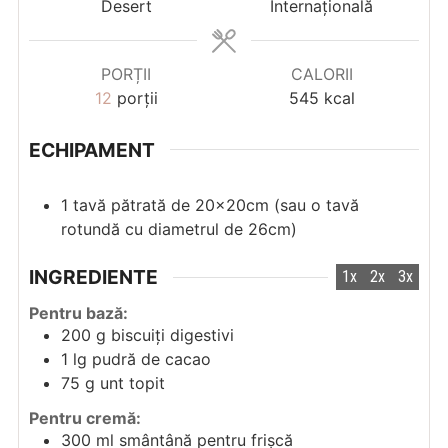
Desert
Internațională
PORȚII
CALORII
12
porții
545
kcal
ECHIPAMENT
1 tavă pătrată de 20x20cm
(sau o tavă
rotundă cu diametrul de 26cm)
INGREDIENTE
1x
2x
3x
Pentru bază:
200
g
biscuiți digestivi
1
lg
pudră de cacao
75
g
unt topit
Pentru cremă:
300
ml
smântână pentru frișcă