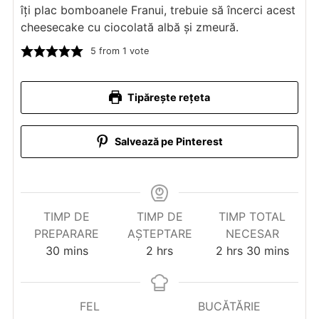
îți plac bomboanele Franui, trebuie să încerci acest
cheesecake cu ciocolată albă și zmeură.
5
from 1 vote
Tipărește rețeta
Salvează pe Pinterest
TIMP DE
TIMP DE
TIMP TOTAL
PREPARARE
AȘTEPTARE
NECESAR
minutes
hours
hours
minutes
30
mins
2
hrs
2
hrs
30
mins
FEL
BUCĂTĂRIE