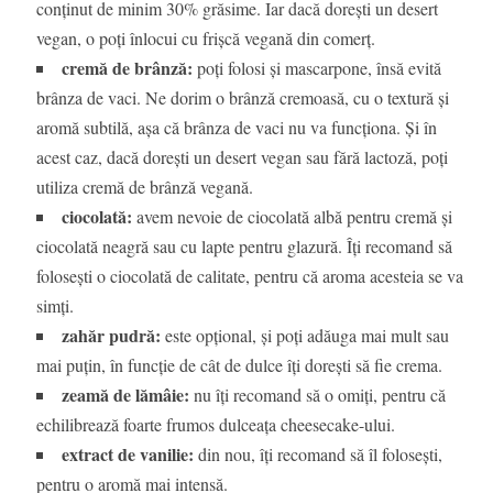
conținut de minim 30% grăsime. Iar dacă dorești un desert
vegan, o poți înlocui cu frișcă vegană din comerț.
cremă de brânză:
poți folosi și mascarpone, însă evită
brânza de vaci. Ne dorim o brânză cremoasă, cu o textură și
aromă subtilă, așa că brânza de vaci nu va funcționa. Și în
acest caz, dacă dorești un desert vegan sau fără lactoză, poți
utiliza cremă de brânză vegană.
ciocolată:
avem nevoie de ciocolată albă pentru cremă și
ciocolată neagră sau cu lapte pentru glazură. Îți recomand să
folosești o ciocolată de calitate, pentru că aroma acesteia se va
simți.
zahăr pudră:
este opțional, și poți adăuga mai mult sau
mai puțin, în funcție de cât de dulce îți dorești să fie crema.
zeamă de lămâie:
nu îți recomand să o omiți, pentru că
echilibrează foarte frumos dulceața cheesecake-ului.
extract de vanilie:
din nou, îți recomand să îl folosești,
pentru o aromă mai intensă.