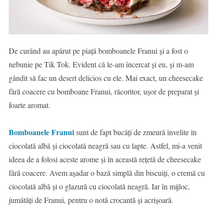
De curând au apărut pe piață bomboanele Franui și a fost o
nebunie pe Tik Tok. Evident că le-am încercat și eu, și m-am
gândit să fac un desert delicios cu ele. Mai exact, un cheesecake
fără coacere cu bomboane Franui, răcoritor, ușor de preparat și
foarte aromat.
Bomboanele Franui
sunt de fapt bucăți de zmeură învelite în
ciocolată albă și ciocolată neagră sau cu lapte. Astfel, mi-a venit
ideea de a folosi aceste arome și în această rețetă de cheesecake
fără coacere. Avem așadar o bază simplă din biscuiți, o cremă cu
ciocolată albă și o glazură cu ciocolată neagră. Iar în mijloc,
jumătăți de Franui, pentru o notă crocantă și acrișoară.