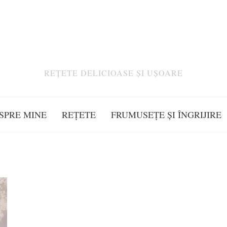
REȚETE DELICIOASE ȘI UȘOARE
SPRE MINE
REȚETE
FRUMUSEȚE ȘI ÎNGRIJIRE