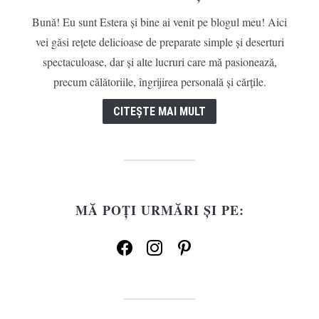
Bună! Eu sunt Estera și bine ai venit pe blogul meu! Aici
vei găsi rețete delicioase de preparate simple și deserturi
spectaculoase, dar și alte lucruri care mă pasionează,
precum călătoriile, îngrijirea personală și cărțile.
CITEȘTE MAI MULT
MĂ POȚI URMĂRI ȘI PE:
facebook
instagram
pinterest