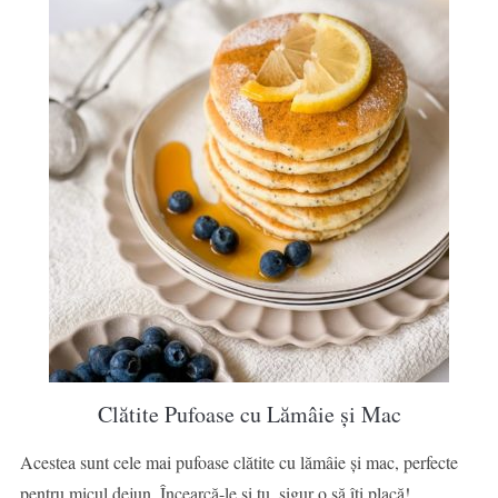
Clătite Pufoase cu Lămâie și Mac
Acestea sunt cele mai pufoase clătite cu lămâie și mac, perfecte
pentru micul dejun. Încearcă-le și tu, sigur o să îți placă!