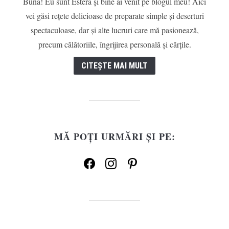
Bună! Eu sunt Estera și bine ai venit pe blogul meu! Aici
vei găsi rețete delicioase de preparate simple și deserturi
spectaculoase, dar și alte lucruri care mă pasionează,
precum călătoriile, îngrijirea personală și cărțile.
CITEȘTE MAI MULT
MĂ POȚI URMĂRI ȘI PE:
facebook
instagram
pinterest