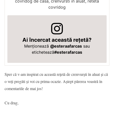
covridog de casa, crenvursti in aluat, reteta
covridog
Ai încercat această rețetă?
Menționează
@esteraafarcas
sau
etichetează
#esterafarcas
Sper că v-am inspirat cu această rețetă de crenvurști în aluat și că
o veți pregăti și voi cu prima ocazie. Aștept părerea voastră în
comentariile de mai jos!
Cu drag,