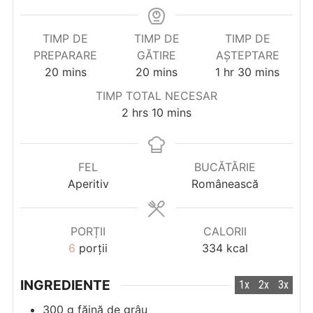
TIMP DE
TIMP DE
TIMP DE
PREPARARE
GĂTIRE
AȘTEPTARE
minutes
minutes
hour
minutes
20
mins
20
mins
1
hr
30
mins
TIMP TOTAL NECESAR
hours
minutes
2
hrs
10
mins
FEL
BUCĂTĂRIE
Aperitiv
Românească
PORȚII
CALORII
6
porții
334
kcal
INGREDIENTE
1x
2x
3x
300
g
făină de grâu