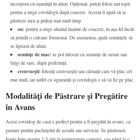
incorpora cu ușurință în aluat. Opțional, puteți folosi unt topit
pentru a unge covridogii după coacere. Acesta îi ajută să se
păstreze moi și pufoși mai mult timp.
ou:
pentru a unge aluatul înainte de coacere, în așa fel încât
să prindă o culoare frumoasă. De asemenea, ajută semințele să
se lipeasă de aluat.
semințe de mac:
se pot înlocui cu semințe de susan sau
fulgi de sare, după preferință.
crenvurști:
folosiți crenvurștii sau cârnații care vă plac cel
mai mult, iar astfel cu siguranță și covridogii o să vă fie pe plac.
Modalități de Păstrare și Pregătire
în Avans
Acest covridog de casă e perfect pentru a fi pregătit în avans, ca
gustare pentru pachețelul de școală sau serviciu. Se păstrează
foarte bine pentru 2-3 zile la temperatura camerei, sau până la o