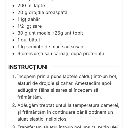
200
ml
lapte
20
g
drojdie proaspătă
1
lgț
zahăr
1/2
lgț
sare
30
g
unt moale +25g unt topit
1
ou, bătut
1
lg
semințe de mac sau susan
6
crenvurști sau cârnați, după preferință
INSTRUCȚIUNI
Începem prin a pune laptele călduț într-un bol,
alături de drojdie și zahăr. Amestecăm apoi
adăugăm făina și sarea și începem să
frământăm.
Adăugăm treptat untul la temperatura camerei,
și frământăm în continuare până obținem un
aluat elastic, nelipicios.
Transferăm aluatul într-un bol uns cu puțin ulei,