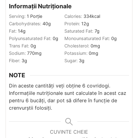
Informații Nutriționale
Serving:
1
Porție
Calories:
334
kcal
Carbohydrates:
40
g
Protein:
12
g
Fat:
14
g
Saturated Fat:
7
g
Polyunsaturated Fat:
0
g
Monounsaturated Fat:
0
g
Trans Fat:
0
g
Cholesterol:
0
mg
Sodium:
770
mg
Potassium:
0
mg
Fiber:
3
g
Sugar:
3
g
NOTE
Din aceste cantități veți obține 6 covridogi.
Informațiile nutriționale sunt calculate în acest caz
pentru 6 bucăți, dar pot să difere în funcție de
crenvurștii folosiți.
CUVINTE CHEIE