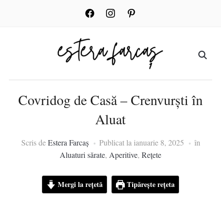
facebook
instagram
pinterest
Covridog de Casă – Crenvurști în
Aluat
Scris de
Estera Farcaș
Publicat la
ianuarie 8, 2025
în
Aluaturi sărate
,
Aperitive
,
Rețete
Mergi la rețetă
Tipărește rețeta