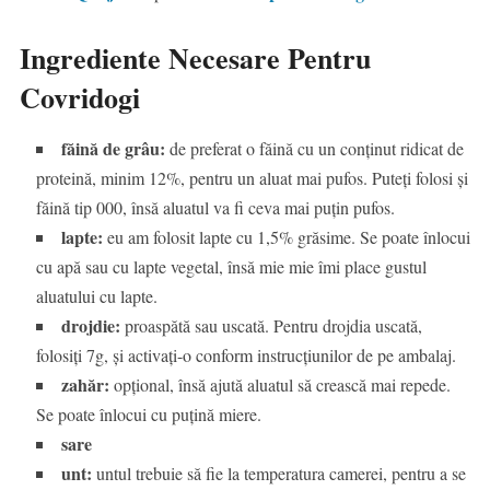
Ingrediente Necesare Pentru
Covridogi
făină de grâu:
de preferat o făină cu un conținut ridicat de
proteină, minim 12%, pentru un aluat mai pufos. Puteți folosi și
făină tip 000, însă aluatul va fi ceva mai puțin pufos.
lapte:
eu am folosit lapte cu 1,5% grăsime. Se poate înlocui
cu apă sau cu lapte vegetal, însă mie mie îmi place gustul
aluatului cu lapte.
drojdie:
proaspătă sau uscată. Pentru drojdia uscată,
folosiți 7g, și activați-o conform instrucțiunilor de pe ambalaj.
zahăr:
opțional, însă ajută aluatul să crească mai repede.
Se poate înlocui cu puțină miere.
sare
unt:
untul trebuie să fie la temperatura camerei, pentru a se