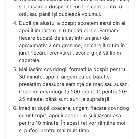
și îl lăsăm la dospit într-un loc cald pentru o
oră, sau până își dublează volumul.
După ce aluatul a dospit scoatem aerul din el,
apoi îl împărțim în 6 bucăți egale. Formăm
fiecare bucată de aluat într-un șnur de
aproximativ 2 cm grosime, pe care îl rotim în
jurul fiecărui crenvurști, având grijă să lipim
capetele.
Mai lăsăm covridogii formați la dospit pentru
30 minute, apoi îi ungem cu ou bătut și
presărăm deasupra semințe de mac sau susan.
Coacem covridogii la 200 grade C pentru 20-
25 minute, până sunt aurii la suprafață.
Imediat după coacere, ungem fiecare covridog
cu unt topit, apoi îi acoperim și îi lăsăm așa
pentru 10 minute. În acest fel vor rămâne moi
și pufoși pentru mai mult timp.