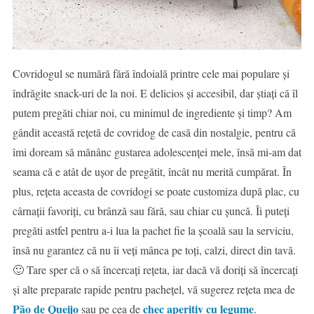
Covridogul se numără fără îndoială printre cele mai populare și
îndrăgite snack-uri de la noi. E delicios și accesibil, dar știați că îl
putem pregăti chiar noi, cu minimul de ingrediente și timp? Am
gândit această rețetă de covridog de casă din nostalgie, pentru că
îmi doream să mănânc gustarea adolescenței mele, însă mi-am dat
seama că e atât de ușor de pregătit, încât nu merită cumpărat. În
plus, rețeta aceasta de covridogi se poate customiza după plac, cu
cârnații favoriți, cu brânză sau fără, sau chiar cu șuncă. Îi puteți
pregăti astfel pentru a-i lua la pachet fie la școală sau la serviciu,
însă nu garantez că nu îi veți mânca pe toți, calzi, direct din tavă.
🙂 Tare sper că o să încercați rețeta, iar dacă vă doriți să încercați
și alte preparate rapide pentru pachețel, vă sugerez rețeta mea de
Pão de Queijo
chec aperitiv cu legume
sau pe cea de
.