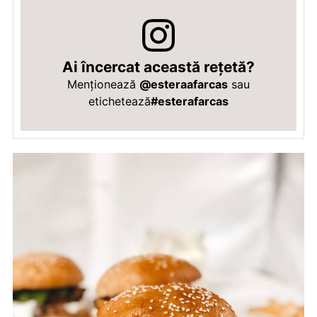
Ai încercat această rețetă?
Menționează
@esteraafarcas
sau
etichetează
#esterafarcas