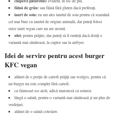
ciuperci pleurotus:
evident, în loc de pui.
făină de grâu:
sau făină fără gluten dacă preferați.
iaurt de soia:
eu am ales iaurtul de soia pentru că seamănă
cel mai bine cu iaurtul de origine animală, dar puteți folosi
orice iaurt vegan care nu are aromă.
ulei:
pentru prăjire, dar puteți să îl omiteți dacă doriți o
variantă mai sănătoasă, la cuptor sau la airfryer.
Idei de servire pentru acest burger
KFC vegan
alături de o porție de cartofi prăjiți sau wedges, pentru că
un burger nu este complet fără cartofi.
cu faimosul sos aioli, adică maioneză cu usturoi.
lângă o salată, pentru o variantă mai sănătoasă și un plus de
verdețuri.
alături de o salată coleslaw.