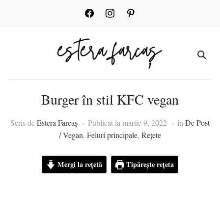
facebook
instagram
pinterest
Burger în stil KFC vegan
Scris de
Estera Farcaș
Publicat la
martie 9, 2022
în
De Post
/ Vegan
,
Feluri principale
,
Rețete
Mergi la rețetă
Tipărește rețeta