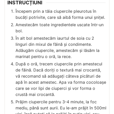
INSTRUCȚIUNI
Începem prin a tăia ciupercile pleurotus în
bucăți potrivite, care să aibă forma unui șnițel.
Amestecăm toate ingredientele uscate într-un
bol.
În alt bol amestecăm iaurtul de soia cu 2
linguri din mixul de făină și condimente.
Adăugăm ciupercile, amestecăm și lăsăm la
marinat pentru o oră, la rece.
După o oră, trecem ciupercile prin amestecul
de făină. Dacă doriți o textură mai crocantă,
vă recomand să adăugați câteva picături de
apă în acest amestec. Apa va forma cocoloașe
care se vor lipi de ciuperci și vor forma o
crustă mai crocantă.
Prăjim ciupercile pentru 3-4 minute, la foc
mediu, până sunt aurii. Eu le-am prăjit în 500ml
ulei, însă puteți să le prăjiți în puțin ulei, sau