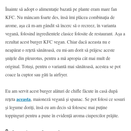
Înainte să adopt o alimentație bazată pe plante eram mare fan
KFC. Nu mâncam foarte des, însă îmi plăcea combinația de
arome, așa că m-am gândit să încerc să o recreez, în varianta
vegană, folosind ingredientele clasice folosite de restaurant. Așa a
rezultat acest burger KFC vegan. Chiar dacă aceasta nu e
neapărat o rețetă sănătoasă, eu mi-am dorit să prăjesc aceste
șnițele din pleurotus, pentru a mă apropia cât mai mult de
original. Totuși, pentru o variantă mai sănătoasă, acestea se pot
coace la cuptor sau găti la airfryer.
Eu am servit acest burger alături de chifle făcute în casă după
aceasta
rețeta
, maioneză vegană și spanac. Se pot folosi ce sosuri
și legume doriți, însă eu am decis să folosesc mai puține
toppinguri pentru a pune în evidență aroma ciupercilor prăjite.