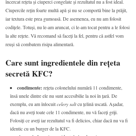
încercat rețeta și ciuperci congelate și rezultatul nu a fost ideal.
Ciupercile rețin foarte multă apă și nu se comportă bine la prăjit,
iar textura este prea gumoasă. De asemenea, eu nu am folosit
codițele. Totuși, nu le-am aruncat, ci le-am tocat pentru a le folosi
la alte rețete. Vă recomand să faceți la fel, pentru că astfel vom
reuși să combatem risipa alimentară.
Care sunt ingredientele din rețeta
secretă KFC?
condimente:
rețeta colonelului numără 11 condimente,
însă unele dintre ele nu sunt accesibilie la noi în țară. De
exemplu, eu am înlocuit
celery salt
cu țelină uscată. Așadar,
dacă nu aveți toate cele 11 condimente, nu vă faceți griji.
Folosiți ce aveți iar rezultatul va fi delicios, chiar dacă nu va fi
identic cu un burger de la KFC.