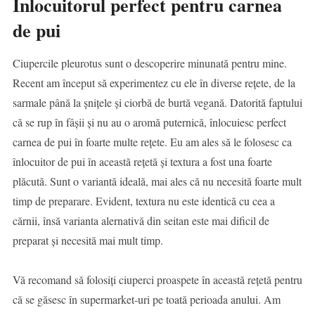
Înlocuitorul perfect pentru carnea
de pui
Ciupercile pleurotus sunt o descoperire minunată pentru mine.
Recent am început să experimentez cu ele în diverse rețete, de la
sarmale până la șnițele și ciorbă de burtă vegană. Datorită faptului
că se rup în fâșii și nu au o aromă puternică, înlocuiesc perfect
carnea de pui în foarte multe rețete. Eu am ales să le folosesc ca
înlocuitor de pui în această rețetă și textura a fost una foarte
plăcută. Sunt o variantă ideală, mai ales că nu necesită foarte mult
timp de preparare. Evident, textura nu este identică cu cea a
cărnii, însă varianta alernativă din seitan este mai dificil de
preparat și necesită mai mult timp.
Vă recomand să folosiți ciuperci proaspete în această rețetă pentru
că se găsesc în supermarket-uri pe toată perioada anului. Am