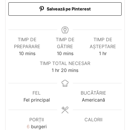
Salvează pe Pinterest
TIMP DE
TIMP DE
TIMP DE
PREPARARE
GĂTIRE
AȘTEPTARE
minutes
minutes
hour
10
mins
10
mins
1
hr
TIMP TOTAL NECESAR
hour
minutes
1
hr
20
mins
FEL
BUCĂTĂRIE
Fel principal
Americană
PORȚII
CALORII
6
burgeri