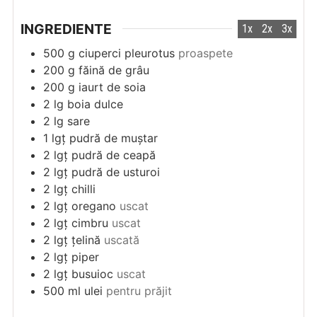
INGREDIENTE
1x
2x
3x
500
g
ciuperci pleurotus
proaspete
200
g
făină de grâu
200
g
iaurt de soia
2
lg
boia dulce
2
lg
sare
1
lgț
pudră de muștar
2
lgț
pudră de ceapă
2
lgț
pudră de usturoi
2
lgț
chilli
2
lgț
oregano
uscat
2
lgț
cimbru
uscat
2
lgț
țelină
uscată
2
lgț
piper
2
lgț
busuioc
uscat
500
ml
ulei
pentru prăjit