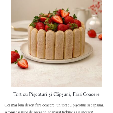
Tort cu Pișcoturi și Căpșuni, Fără Coacere
Cel mai bun desert fără coacere: un tort cu pișcoturi și căpșuni.
Aromat și ușor de pregătit, neapărat trebuie să îl încerci!