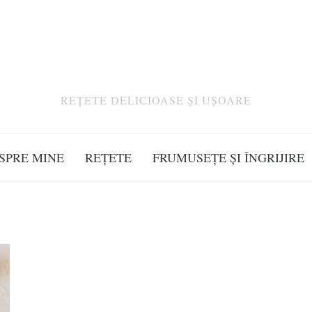
REȚETE DELICIOASE ȘI UȘOARE
SPRE MINE
REȚETE
FRUMUSEȚE ȘI ÎNGRIJIRE