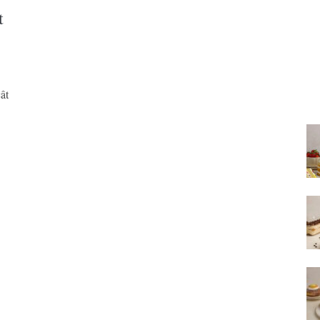
t
cât