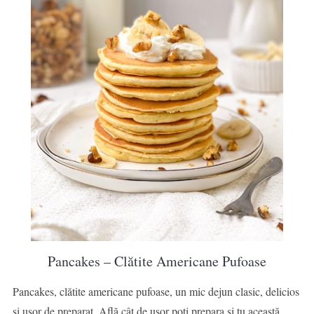
Pancakes – Clătite Americane Pufoase
Pancakes, clătite americane pufoase, un mic dejun clasic, delicios
și ușor de preparat. Află cât de ușor poți prepara și tu această