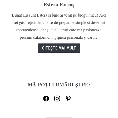
Estera Farcaș
Bună! Eu sunt Estera și bine ai venit pe blogul meu! Aici
vei găsi rețete delicioase de preparate simple și deserturi
spectaculoase, dar și alte lucruri care mă pasionează,
precum călătoriile, îngrijirea personală și cărțile.
CITEȘTE MAI MULT
MĂ POȚI URMĂRI ȘI PE:
facebook
instagram
pinterest