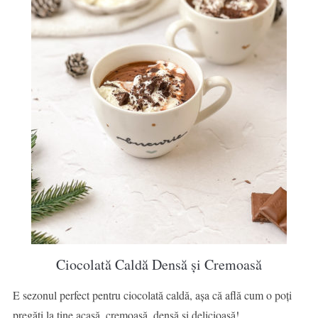
Ciocolată Caldă Densă și Cremoasă
E sezonul perfect pentru ciocolată caldă, așa că află cum o poți
pregăti la tine acasă, cremoasă, densă și delicioasă!