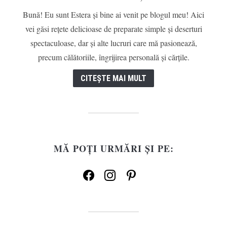
Bună! Eu sunt Estera și bine ai venit pe blogul meu! Aici
vei găsi rețete delicioase de preparate simple și deserturi
spectaculoase, dar și alte lucruri care mă pasionează,
precum călătoriile, îngrijirea personală și cărțile.
CITEȘTE MAI MULT
MĂ POȚI URMĂRI ȘI PE:
facebook
instagram
pinterest