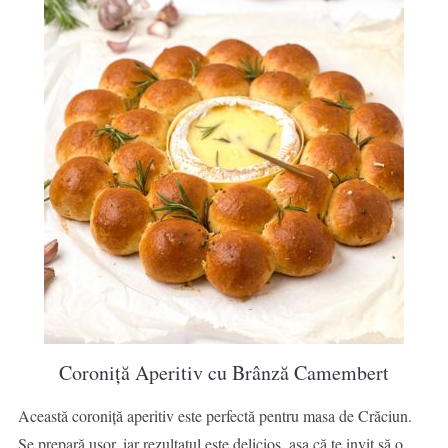
Coroniță Aperitiv cu Brânză Camembert
Această coroniță aperitiv este perfectă pentru masa de Crăciun.
Se prepară ușor, iar rezultatul este delicios, așa că te invit să o